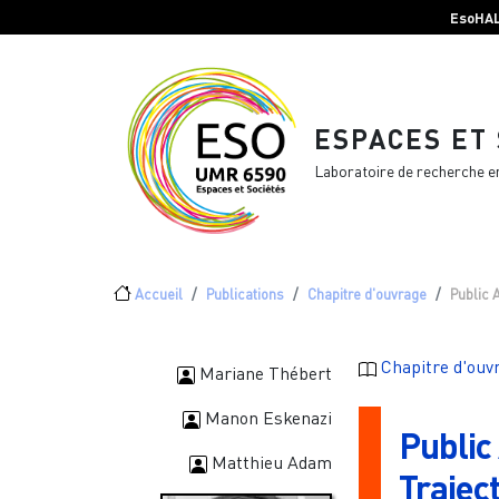
Menu top Header
Aller au contenu principal
EsoHA
ESPACES ET
Laboratoire de recherche e
Fil d'Ariane
Accueil
Publications
Chapitre d'ouvrage
Public A
Chapitre d'ouv
Mariane Thébert
Manon Eskenazi
Public 
Matthieu Adam
Traject