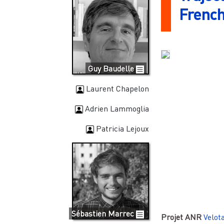
French
Guy Baudelle
Laurent Chapelon
Adrien Lammoglia
Patricia Lejoux
Sébastien Marrec
Projet ANR
Velot