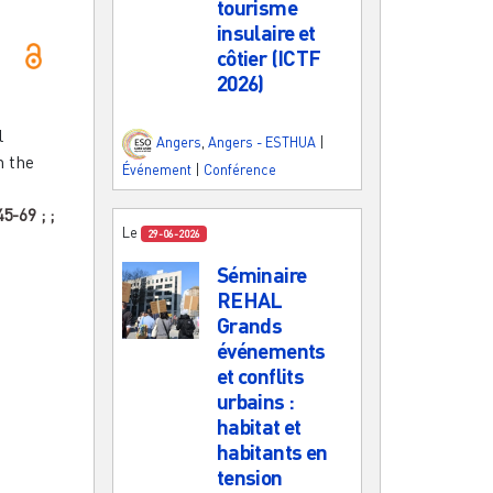
tourisme
insulaire et
côtier (ICTF
2026)
l
Angers
,
Angers - ESTHUA
|
n the
Événement
|
Conférence
45-69
;
;
Le
29-06-2026
Séminaire
REHAL
Grands
événements
et conflits
urbains :
habitat et
habitants en
tension