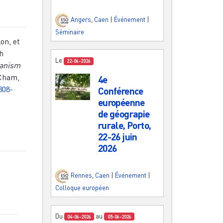
Angers
,
Caen
|
Événement
|
Séminaire
on, et
ch
Le
22-06-2026
banism
 Cham,
4e
308-
Conférence
européenne
de géograpie
rurale, Porto,
22-26 juin
2026
Rennes
,
Caen
|
Événement
|
Colloque européen
Du
au
04-06-2026
05-06-2026