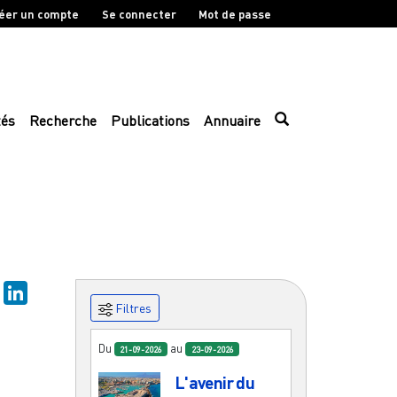
éer un compte
Se connecter
Mot de passe
tés
Recherche
Publications
Annuaire
sky
Mastodon
LinkedIn
Filtres
Du
au
21-09-2026
23-09-2026
L'avenir du