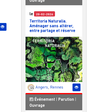
Ouvrage
le
20-02-2026
Territoria Naturalia.
Aménager sans altérer,
entre partage et réserve
Angers
,
Rennes
Événement
|
Parution
|
Ouvrage