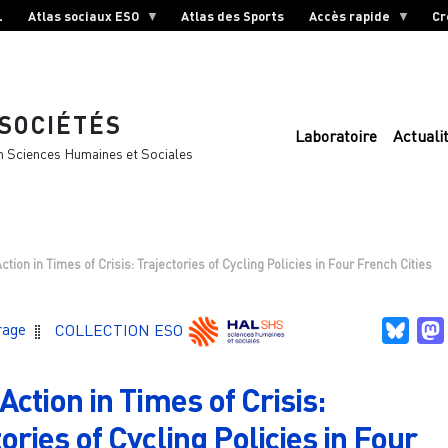
L
Atlas sociaux ESO
Atlas des Sports
Accès rapide
Cr
 SOCIÉTÉS
Laboratoire
Actuali
n Sciences Humaines et Sociales
ction in Times of Crisis: Trajectories of Cycling Policies in Four French Cities
Blue
rage
COLLECTION ESO
Action in Times of Crisis:
ories of Cycling Policies in Four