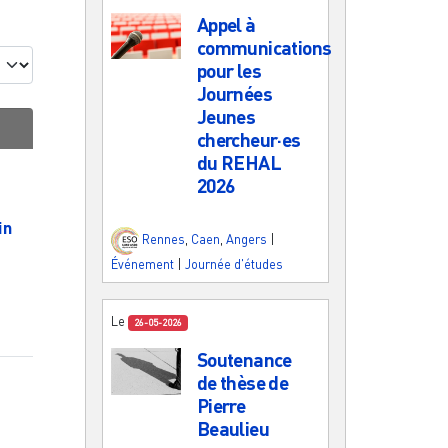
Appel à
communications
pour les
Journées
Jeunes
chercheur·es
du REHAL
2026
in
Rennes
,
Caen
,
Angers
|
Événement
|
Journée d'études
Le
26-05-2026
Soutenance
de thèse de
Pierre
Beaulieu