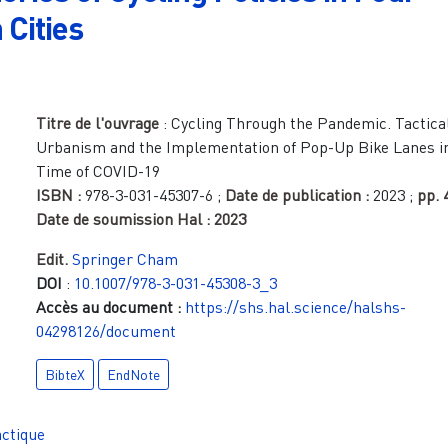
 Cities
Titre de l'ouvrage
:
Cycling Through the Pandemic. Tactica
Urbanism and the Implementation of Pop-Up Bike Lanes i
Time of COVID-19
ISBN :
978-3-031-45307-6
;
Date de publication :
2023
;
pp.
Date de soumission Hal :
2023
Edit.
Springer Cham
DOI
:
10.1007/978-3-031-45308-3_3
Accès au document :
https://shs.hal.science/halshs-
04298126/document
BibteX
EndNote
actique