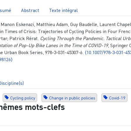
sumé
Abstract
Texte intégral
 Manon Eskenazi, Matthieu Adam, Guy Baudelle, Laurent Chapel
 in Times of Crisis: Trajectories of Cycling Policies in Four Fren
rtar; Patrick Rérat.
Cycling Through the Pandemic. Tactical Ur
tation of Pop-Up Bike Lanes in the Time of COVID-19
, Springer
he Urban Book Series, 978-3-031-45307-6.
⟨10.1007/978-3-031-45
98126⟩
Discipline(s)
Cycling policy
Change in public policies
Covid-19
mêmes mots-clefs