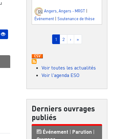
u
Angers
,
Angers - MRGT
|
Événement
|
Soutenance de thèse
Pagination
Page courante
Page
Page suivante
Dernière page
1
2
›
»
Voir toutes les actualités
Voir l'agenda ESO
Derniers ouvrages
publiés
Événement
|
Parution
|