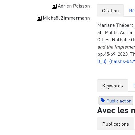
Adrien Poisson
Citation
Ré
Michaël Zimmermann
Mariane Thébert,
al.. Public Action
Cities. Nathalie O
and the Implemen
pp.45-69, 2023, T
3_3⟩
.
⟨halshs-042
Keywords
Public action
Avec les 
Publications