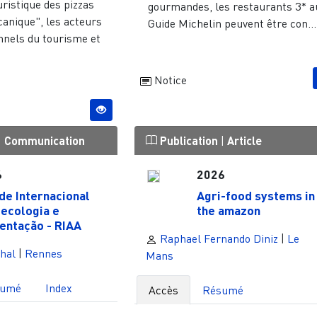
uristique des pizzas
gourmandes, les restaurants 3* a
canique", les acteurs
Guide Michelin peuvent être con...
nnels du tourisme et
Notice
|
Communication
Publication
|
Article
6
2026
de Internacional
Agri-food systems in
ecologia e
the amazon
entação - RIAA
Raphael Fernando Diniz
|
Le
hal
|
Rennes
Mans
sumé
Index
Accès
Résumé