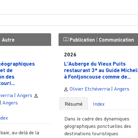
|
Autre
Publication
|
Communication
2026
géographiques
L'Auberge du Vieux Puits
et de
restaurant 3* au Guide Michel
on des
à Fontjoncouse comme de...
ouri...
Olivier Etchéverria
|
Angers
verria
|
Angers
|
Angers
Résumé
Index
ndex
Dans le cadre des dynamiques
géographiques ponctuelles des
baie, au-delà de la
destinations touristiques