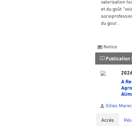
valorisation to
et du goût "vol
socioprofessio
du gour...
Notice
Publication
202
A Re
Agro
Alim
Gilles Marec
Accès
Ré