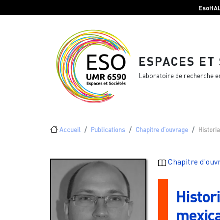
Menu top Header
Aller au contenu principal
EsoHA
ESPACES ET
Laboratoire de recherche e
Fil d'Ariane
Accueil
Publications
Chapitre d'ouvrage
Histori
Chapitre d'ouv
Histor
mexica