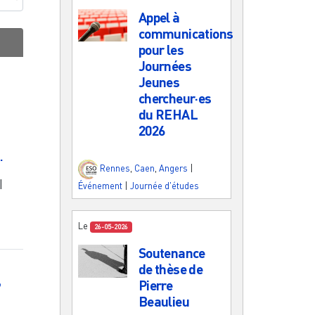
Appel à
communications
pour les
Journées
Jeunes
chercheur·es
du REHAL
2026
.
Rennes
,
Caen
,
Angers
|
|
Événement
|
Journée d'études
Le
26-05-2026
Soutenance
de thèse de
Pierre
9
Beaulieu