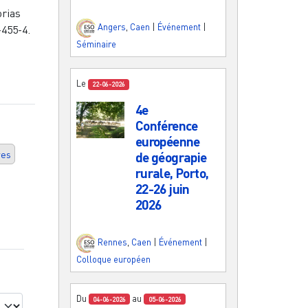
orias
Angers
,
Caen
|
Événement
|
-455-4.
Séminaire
Le
22-06-2026
4e
Conférence
européenne
res
de géograpie
rurale, Porto,
22-26 juin
2026
Rennes
,
Caen
|
Événement
|
Colloque européen
Du
au
04-06-2026
05-06-2026