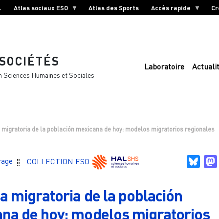
L
Atlas sociaux ESO
Atlas des Sports
Accès rapide
Cr
 SOCIÉTÉS
Laboratoire
Actuali
n Sciences Humaines et Sociales
a migratoria de la población mexicana de hoy: modelos migratorios regionales
Blue
rage
COLLECTION ESO
ia migratoria de la población
na de hoy: modelos migratorios