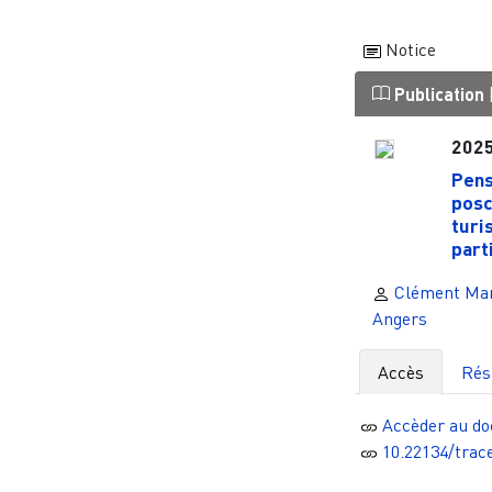
Notice
Publication
202
Pens
posc
turi
parti
Clément Mari
Angers
Accès
Ré
Accèder au d
10.22134/trac