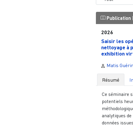
Publication
2026
Saisir les op
nettoyage à p
exhibition virt
Matis Guéri
Résumé
I
Ce séminaire s
potentiels heur
méthodologique
analytiques de 
données issues 