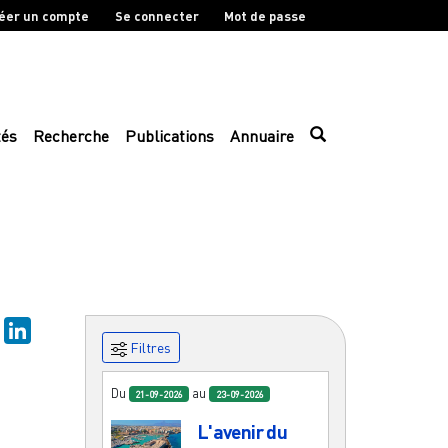
éer un compte
Se connecter
Mot de passe
tés
Recherche
Publications
Annuaire
sky
Mastodon
LinkedIn
Filtres
Du
au
21-09-2026
23-09-2026
L'avenir du