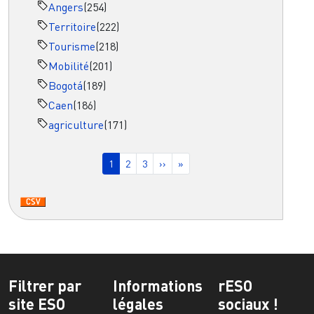
Angers
(254)
Territoire
(222)
Tourisme
(218)
Mobilité
(201)
Bogotá
(189)
Caen
(186)
agriculture
(171)
Pagination
Page courante
Page
Page
Page suivante
Dernière page
1
2
3
››
»
Filtrer par
Informations
rESO
site ESO
légales
sociaux !