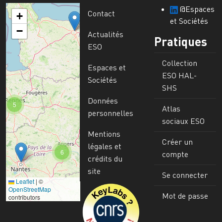
@Espaces
Contact
+
et Sociétés
−
Actualités
Pratiques
ESO
Collection
Espaces et
ESO HAL-
Sociétés
SHS
Données
5
Atlas
personnelles
sociaux ESO
Mentions
Créer un
légales et
6
compte
crédits du
site
Se connecter
Leaflet
|
©
Image
OpenStreetMap
Mot de passe
contributors