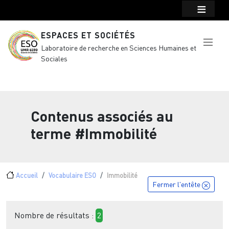
Menu top Header
Aller au contenu principal
ESPACES ET SOCIÉTÉS
Laboratoire de recherche en Sciences Humaines et
Sociales
Contenus associés au
terme
#Immobilité
Fil d'Ariane
Accueil
Vocabulaire ESO
Immobilité
Fermer l'entête
Nombre de résultats :
2