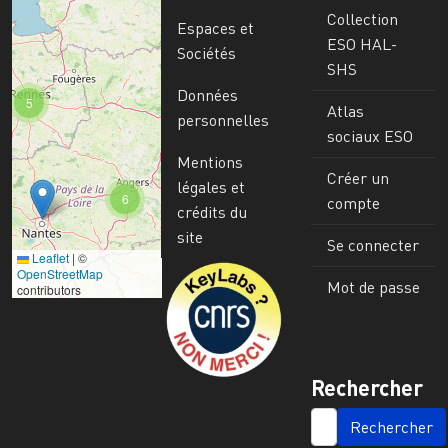
Collection
Espaces et
ESO HAL-
Sociétés
SHS
Données
5
Atlas
personnelles
sociaux ESO
Mentions
Créer un
légales et
6
compte
crédits du
site
Se connecter
Leaflet
|
©
Image
OpenStreetMap
Mot de passe
contributors
Rechercher
SEARCH