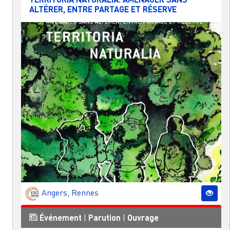
ALTÉRER, ENTRE PARTAGE ET RÉSERVE
Angers
,
Rennes
Événement
|
Parution
|
Ouvrage