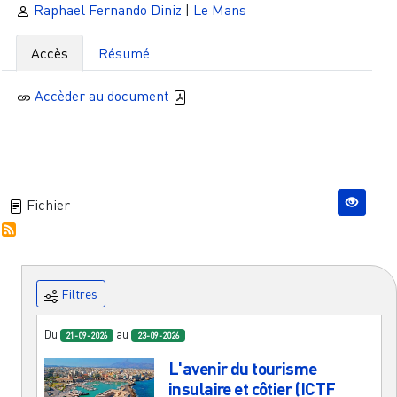
Raphael Fernando Diniz
|
Le Mans
Accès
Résumé
Accèder au document
Fichier
Filtres
Du
au
21-09-2026
23-09-2026
L'avenir du tourisme
insulaire et côtier (ICTF