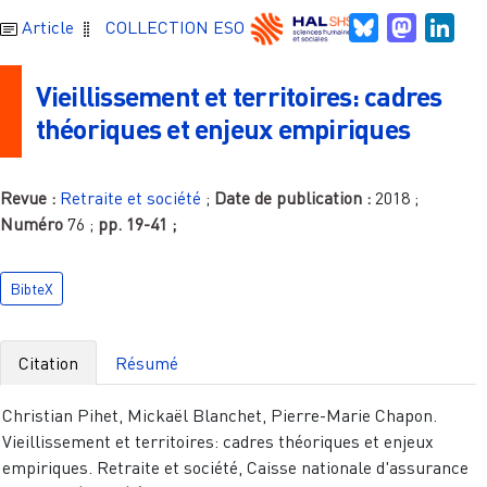
Bluesky
Mastodo
Link
Article
COLLECTION ESO
Vieillissement et territoires: cadres
théoriques et enjeux empiriques
Revue :
Retraite et société
;
Date de publication :
2018
;
Numéro
76
;
pp.
19-41
;
BibteX
Citation
Résumé
Christian Pihet, Mickaël Blanchet, Pierre-Marie Chapon.
Vieillissement et territoires: cadres théoriques et enjeux
empiriques. Retraite et société, Caisse nationale d'assurance