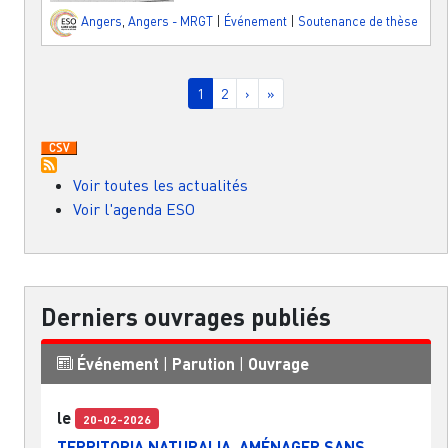
Angers
,
Angers - MRGT
|
Événement
|
Soutenance de thèse
Pagination
Page courante
Page
Page suivante
Dernière page
1
2
›
»
Voir toutes les actualités
Voir l'agenda ESO
Derniers ouvrages publiés
Événement
|
Parution
|
Ouvrage
le
20-02-2026
TERRITORIA NATURALIA. AMÉNAGER SANS