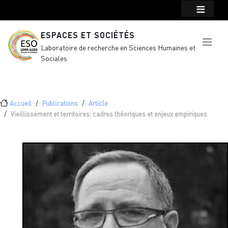
Menu top Header
Aller au contenu principal
ESPACES ET SOCIÉTÉS
Laboratoire de recherche en Sciences Humaines et
Sociales
Fil d'Ariane
Accueil
Publications
Article
Vieillissement et territoires: cadres théoriques et enjeux empiriques