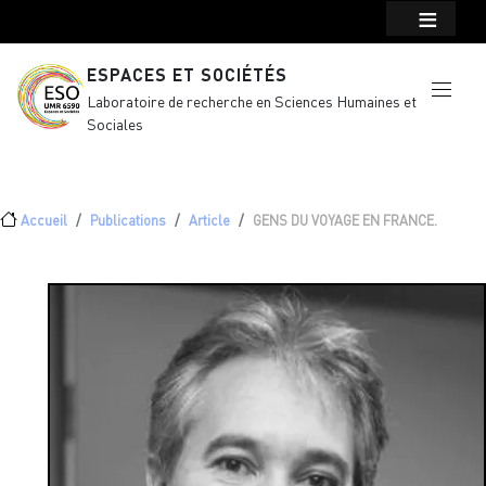
Menu top Header
Aller au contenu principal
ESPACES ET SOCIÉTÉS
Laboratoire de recherche en Sciences Humaines et
Sociales
Fil d'Ariane
Accueil
Publications
Article
GENS DU VOYAGE EN FRANCE.