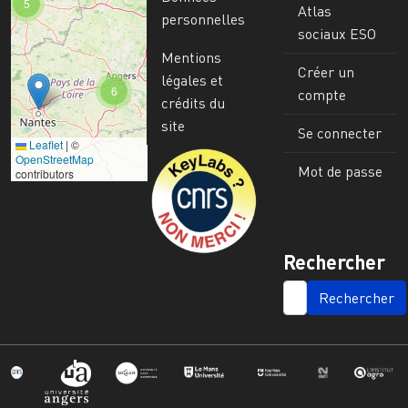
5
Atlas
personnelles
sociaux ESO
Mentions
Créer un
légales et
6
compte
crédits du
site
Se connecter
Leaflet
|
©
Image
OpenStreetMap
Mot de passe
contributors
Rechercher
SEARCH