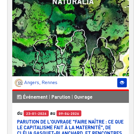
Angers
,
Rennes
Événement
|
Parution
|
Ouvrage
du
au
23-01-2026
09-04-2026
PARUTION DE L'OUVRAGE "FAIRE NAÎTRE : CE QUE
LE CAPITALISME FAIT À LA MATERNITÉ", DE
CLÉLIA GASQUET-BLANCHARD, ET RENCONTRES