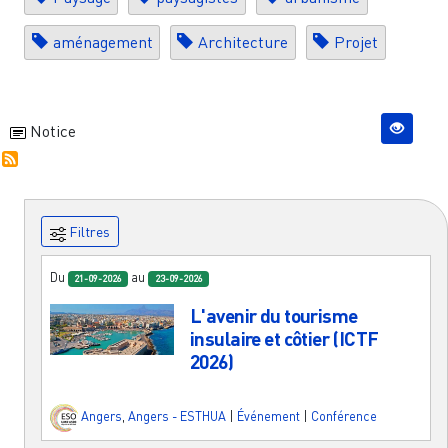
aménagement
Architecture
Projet
Notice
Filtres
Du
au
21-09-2026
23-09-2026
L'avenir du tourisme
insulaire et côtier (ICTF
2026)
Angers
,
Angers - ESTHUA
|
Événement
|
Conférence