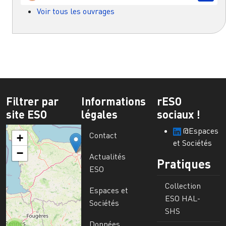
Voir tous les ouvrages
Filtrer par
Informations
rESO
site ESO
légales
sociaux !
@Espaces
Contact
+
et Sociétés
−
Actualités
Pratiques
ESO
Collection
Espaces et
ESO HAL-
Sociétés
SHS
Données