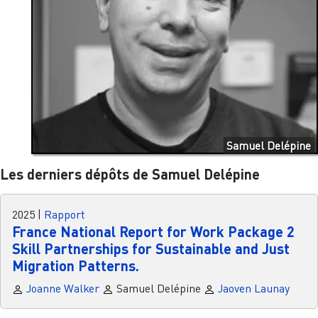
Samuel Delépine
Les derniers dépôts de Samuel Delépine
2025
|
Rapport
France National Report for Work Package 2
Skill Partnerships for Sustainable and Just
Migration Patterns.
Joanne Walker
Samuel Delépine
Jaoven Launay