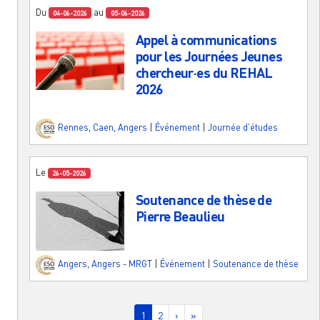
Du
au
04-06-2026
05-06-2026
Appel à communications
pour les Journées Jeunes
chercheur·es du REHAL
2026
Rennes
,
Caen
,
Angers
|
Événement
|
Journée d'études
Le
26-05-2026
Soutenance de thèse de
Pierre Beaulieu
Angers
,
Angers - MRGT
|
Événement
|
Soutenance de thèse
Pagination
Page courante
Page
Page suivante
Dernière page
1
2
›
»