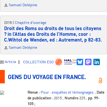
Samuel Delépine
2018
|
Chapitre d'ouvrage
Droit des Roms ou droits de tous les citoyens
? in l’Atlas des Droits de l’Homme, coor :
C.Wihtol de Wenden, ed : Autrement, p 82-83.
Samuel Delépine
Bluesky
Mastodo
Link
Article
COLLECTION ESO
GENS DU VOYAGE EN FRANCE.
Revue :
Pour : enquêtes et témoignages
;
Date
de publication :
2015
;
Numéro
225
;
pp.
99-
105
;