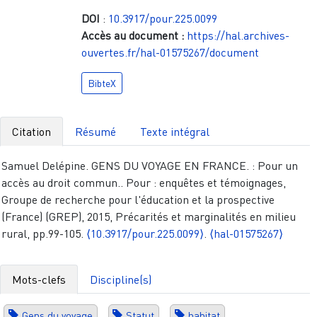
DOI
:
10.3917/pour.225.0099
Accès au document :
https://hal.archives-
ouvertes.fr/hal-01575267/document
BibteX
Citation
Résumé
Texte intégral
Samuel Delépine. GENS DU VOYAGE EN FRANCE. : Pour un
accès au droit commun.. Pour : enquêtes et témoignages,
Groupe de recherche pour l'éducation et la prospective
(France) (GREP), 2015, Précarités et marginalités en milieu
rural, pp.99-105.
⟨10.3917/pour.225.0099⟩
.
⟨hal-01575267⟩
Mots-clefs
Discipline(s)
Gens du voyage
Statut
habitat