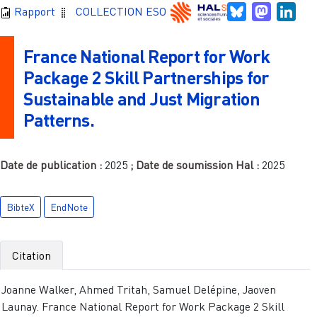
Bluesky
Mastodo
Link
Rapport
COLLECTION ESO
France National Report for Work
Package 2 Skill Partnerships for
Sustainable and Just Migration
Patterns.
Date de publication :
2025
; Date de soumission Hal :
2025
BibteX
EndNote
Citation
Joanne Walker, Ahmed Tritah, Samuel Delépine, Jaoven
Launay. France National Report for Work Package 2 Skill