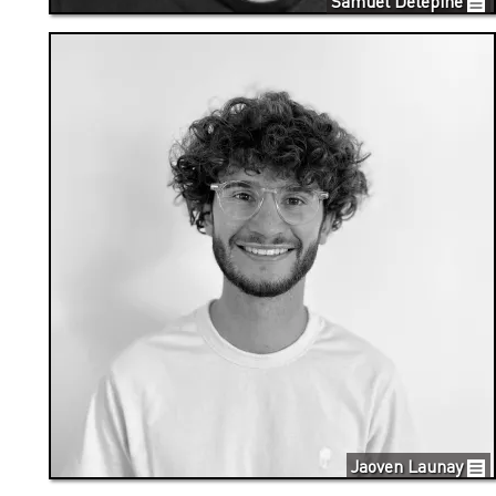
Samuel Delépine
Jaoven Launay