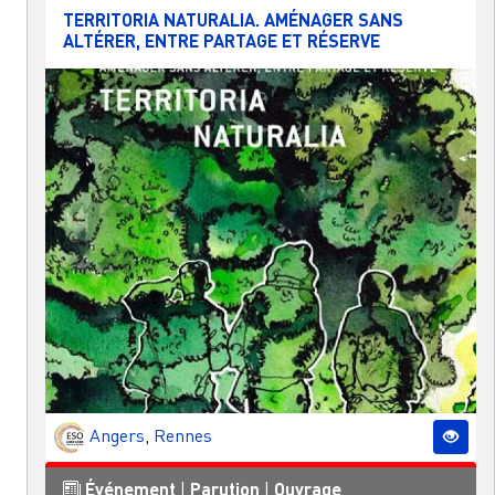
TERRITORIA NATURALIA. AMÉNAGER SANS
ALTÉRER, ENTRE PARTAGE ET RÉSERVE
Angers
,
Rennes
Événement
|
Parution
|
Ouvrage