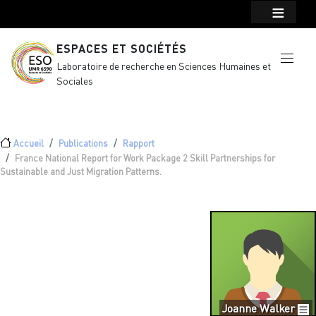
Menu top Header
Aller au contenu principal
ESPACES ET SOCIÉTÉS
Laboratoire de recherche en Sciences Humaines et
Sociales
Fil d'Ariane
Accueil
Publications
Rapport
France National Report for Work Package 2 Skill Partnerships for
Sustainable and Just Migration Patterns.
Joanne Walker