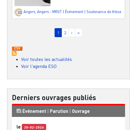
Angers
,
Angers - MRGT
|
Événement
|
Soutenance de thèse
Pagination
Page courante
Page
Page suivante
Dernière page
1
2
›
»
Voir toutes les actualités
Voir l'agenda ESO
Derniers ouvrages publiés
Événement
|
Parution
|
Ouvrage
le
20-02-2026