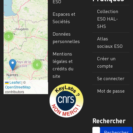
ESO
Collection
Espaces et
ESO HAL-
Sociétés
SHS
Données
5
Atlas
personnelles
sociaux ESO
Mentions
Créer un
légales et
6
compte
crédits du
site
Se connecter
Leaflet
|
©
Image
OpenStreetMap
Mot de passe
contributors
Rechercher
SEARCH