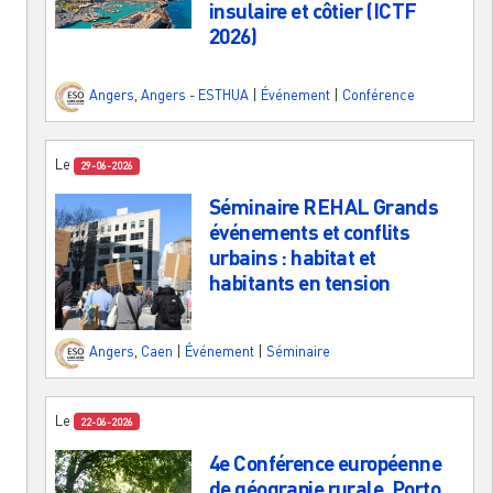
insulaire et côtier (ICTF
2026)
Angers
,
Angers - ESTHUA
|
Événement
|
Conférence
Le
29-06-2026
Séminaire REHAL Grands
événements et conflits
urbains : habitat et
habitants en tension
Angers
,
Caen
|
Événement
|
Séminaire
Le
22-06-2026
4e Conférence européenne
de géograpie rurale, Porto,