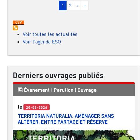
Page courante
Page
Page suivante
Dernière page
1
2
›
»
Voir toutes les actualités
Voir l'agenda ESO
Derniers ouvrages publiés
Événement
|
Parution
|
Ouvrage
le
20-02-2026
TERRITORIA NATURALIA. AMÉNAGER SANS
ALTÉRER, ENTRE PARTAGE ET RÉSERVE