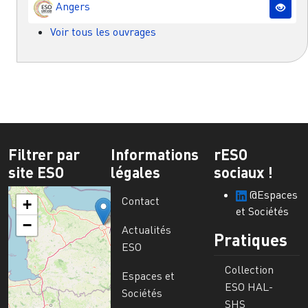
Angers
Voir tous les ouvrages
Filtrer par
Informations
rESO
site ESO
légales
sociaux !
@Espaces
Contact
+
et Sociétés
−
Actualités
Pratiques
ESO
Collection
Espaces et
ESO HAL-
Sociétés
SHS