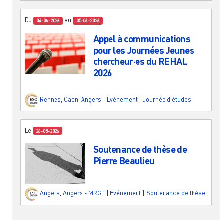
Du
au
04-06-2026
05-06-2026
Appel à communications
pour les Journées Jeunes
chercheur·es du REHAL
2026
Rennes
,
Caen
,
Angers
|
Événement
|
Journée d'études
Le
26-05-2026
Soutenance de thèse de
Pierre Beaulieu
Angers
,
Angers - MRGT
|
Événement
|
Soutenance de thèse
Pagination