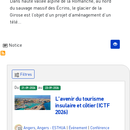
Dans haute vallée alpine de la Romanche, au nord
du sauvage massif des Écrins, le glacier de la
Girose est l’objet d’un projet d’aménagement d’un
télé...
Notice
Filtres
Du
au
21-09-2026
23-09-2026
L'avenir du tourisme
insulaire et côtier (ICTF
2026)
Angers
,
Angers - ESTHUA
|
Événement
|
Conférence