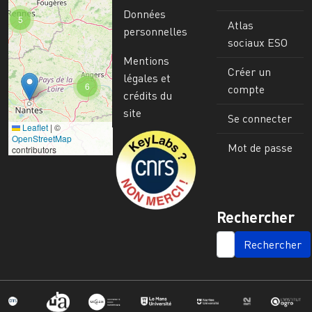
Données
5
Atlas
personnelles
sociaux ESO
Mentions
Créer un
légales et
6
compte
crédits du
site
Se connecter
Leaflet
|
©
Image
OpenStreetMap
Mot de passe
contributors
Rechercher
SEARCH