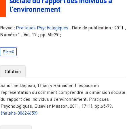
sociale du rapport des individus à
l'environnement
Revue :
Pratiques Psychologiques
;
Date de publication :
2011
;
Numéro
1
;
Vol.
17
;
pp.
65-79
;
BibteX
Citation
Sandrine Depeau, Thierry Ramadier. L'espace en
représentation ou comment comprendre la dimension sociale
du rapport des individus à l'environnement. Pratiques
Psychologiques, Elsevier Masson, 2011, 17 (1), pp.65-79.
⟨halshs-00624659⟩