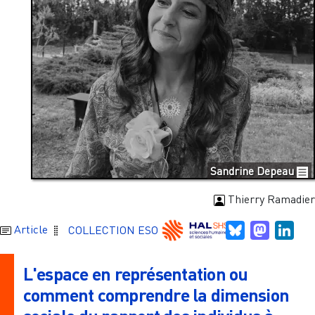
Sandrine Depeau
Thierry Ramadier
Bluesky
Mastodo
Link
Article
COLLECTION ESO
L'espace en représentation ou
comment comprendre la dimension