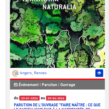
Angers
,
Rennes
Événement
|
Parution
|
Ouvrage
du
au
23-01-2026
09-04-2026
PARUTION DE L'OUVRAGE "FAIRE NAÎTRE : CE QUE