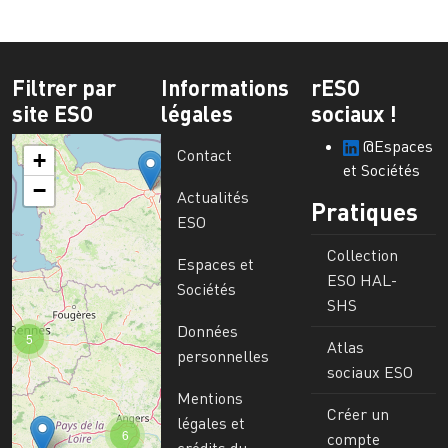
Filtrer par
Informations
rESO
site ESO
légales
sociaux !
@Espaces
Contact
+
et Sociétés
−
Actualités
Pratiques
ESO
Collection
Espaces et
ESO HAL-
Sociétés
SHS
Données
5
Atlas
personnelles
sociaux ESO
Mentions
Créer un
légales et
6
compte
crédits du