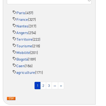
Paris
(457)
France
(327)
Nantes
(317)
Angers
(254)
Territoire
(222)
Tourisme
(218)
Mobilité
(201)
Bogotá
(189)
Caen
(186)
agriculture
(171)
Pagination
Page courante
Page
Page
Page suivante
Dernière page
1
2
3
››
»