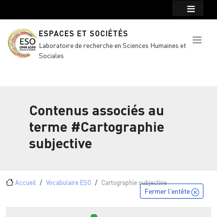
Menu top Header
Aller au contenu principal
ESPACES ET SOCIÉTÉS
Laboratoire de recherche en Sciences Humaines et
Sociales
Contenus associés au
terme
#Cartographie
subjective
Fil d'Ariane
Accueil
Vocabulaire ESO
Cartographie subjective
Fermer l'entête