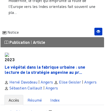
modernité, le trajet qui emprunte la route de
l’Europe vers les Indes orientales fait souvent une
pla...
Notice
Publication
|
Article
2023
Le végétal dans la fabrique urbaine : une
lecture de la stratégie angevine au pr...
Hervé Davodeau
|
Angers
Elise Geisler
|
Angers
Sébastien Caillault
|
Angers
Accès
Résumé
Index