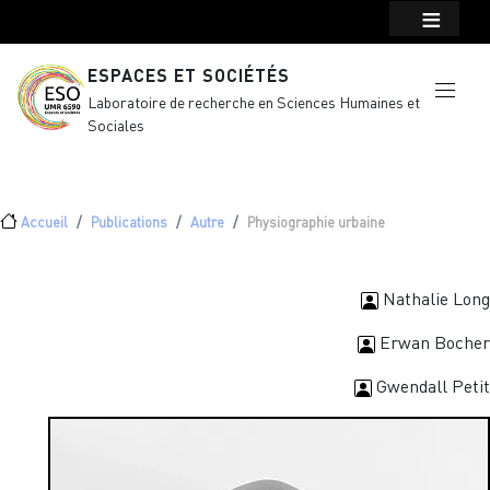
Menu top Header
Aller au contenu principal
ESPACES ET SOCIÉTÉS
Laboratoire de recherche en Sciences Humaines et
Sociales
Fil d'Ariane
Accueil
Publications
Autre
Physiographie urbaine
Nathalie Long
Erwan Bocher
Gwendall Petit