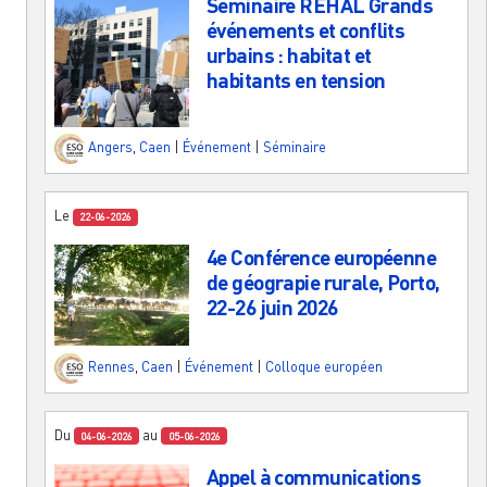
Séminaire REHAL Grands
événements et conflits
urbains : habitat et
habitants en tension
Angers
,
Caen
|
Événement
|
Séminaire
Le
22-06-2026
4e Conférence européenne
de géograpie rurale, Porto,
22-26 juin 2026
Rennes
,
Caen
|
Événement
|
Colloque européen
Du
au
04-06-2026
05-06-2026
Appel à communications