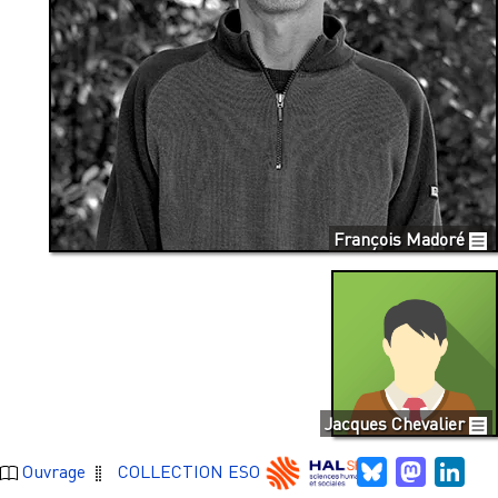
François Madoré
Jacques Chevalier
Bluesky
Mastodo
Link
Ouvrage
COLLECTION ESO