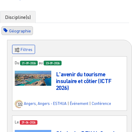
Discipline(s)
Géographie
Filtres
Du
au
21-09-2026
23-09-2026
L'avenir du tourisme
insulaire et côtier (ICTF
2026)
Angers
,
Angers - ESTHUA
|
Événement
|
Conférence
Le
29-06-2026