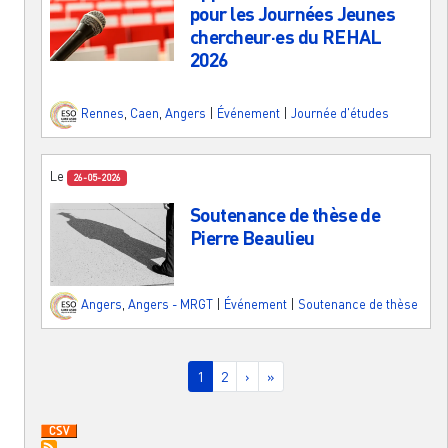
pour les Journées Jeunes
chercheur·es du REHAL
2026
Rennes
,
Caen
,
Angers
|
Événement
|
Journée d'études
Le
26-05-2026
Soutenance de thèse de
Pierre Beaulieu
Angers
,
Angers - MRGT
|
Événement
|
Soutenance de thèse
Pagination
Page courante
Page
Page suivante
Dernière page
1
2
›
»