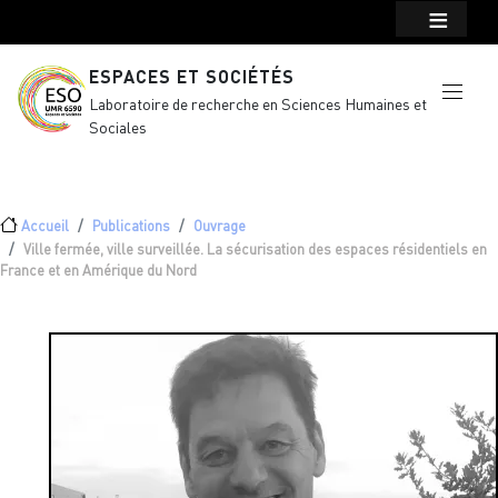
Menu top Header
Aller au contenu principal
ESPACES ET SOCIÉTÉS
Laboratoire de recherche en Sciences Humaines et
Sociales
Fil d'Ariane
Accueil
Publications
Ouvrage
Ville fermée, ville surveillée. La sécurisation des espaces résidentiels en
France et en Amérique du Nord