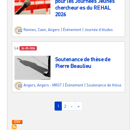
pour les Journées Jeunes
chercheur·es du REHAL
2026
Rennes
,
Caen
,
Angers
|
Événement
|
Journée d'études
Le
26-05-2026
Soutenance de thèse de
Pierre Beaulieu
Angers
,
Angers - MRGT
|
Événement
|
Soutenance de thèse
Pagination
Page courante
Page
Page suivante
Dernière page
1
2
›
»