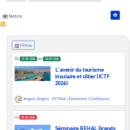
Notice
Filtres
Du
au
21-09-2026
23-09-2026
L'avenir du tourisme
insulaire et côtier (ICTF
2026)
Angers
,
Angers - ESTHUA
|
Événement
|
Conférence
Le
29-06-2026
Séminaire REHAL Grands