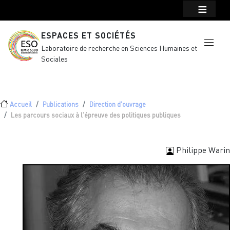
Menu top Header
Aller au contenu principal
ESPACES ET SOCIÉTÉS
Laboratoire de recherche en Sciences Humaines et
Sociales
Fil d'Ariane
Accueil
Publications
Direction d'ouvrage
Les parcours sociaux à l'épreuve des politiques publiques
Philippe Warin