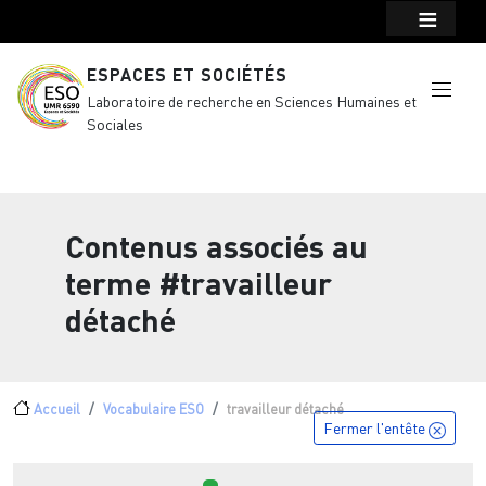
Menu top Header
Aller au contenu principal
ESPACES ET SOCIÉTÉS
Laboratoire de recherche en Sciences Humaines et
Sociales
Contenus associés au
terme
#travailleur
détaché
Fil d'Ariane
Accueil
Vocabulaire ESO
travailleur détaché
Fermer l'entête