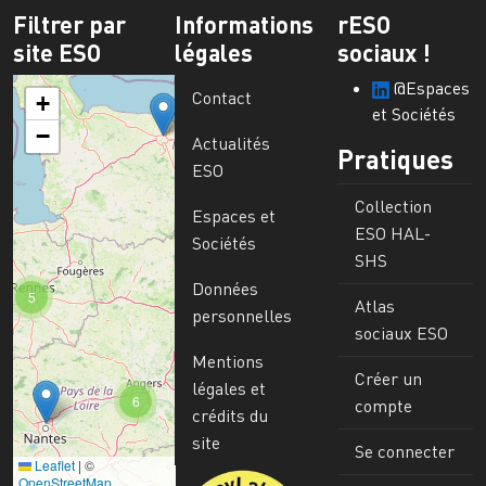
Filtrer par
Informations
rESO
site ESO
légales
sociaux !
@Espaces
Contact
+
et Sociétés
−
Actualités
Pratiques
ESO
Collection
Espaces et
ESO HAL-
Sociétés
SHS
Données
5
Atlas
personnelles
sociaux ESO
Mentions
Créer un
légales et
6
compte
crédits du
site
Se connecter
Leaflet
|
©
Image
OpenStreetMap