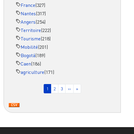
France
(327)
Nantes
(317)
Angers
(254)
Territoire
(222)
Tourisme
(218)
Mobilité
(201)
Bogotá
(189)
Caen
(186)
agriculture
(171)
Pagination
Page courante
Page
Page
Page suivante
Dernière page
1
2
3
››
»