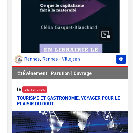
Rennes
,
Rennes - Villejean
Événement
|
Parution
|
Ouvrage
le
26-12-2025
TOURISME ET GASTRONOMIE. VOYAGER POUR LE
PLAISIR DU GOÛT