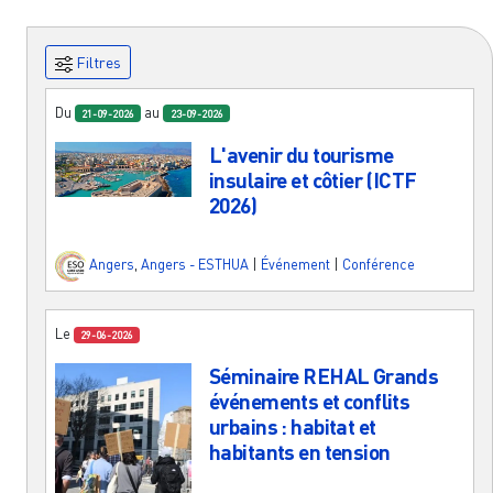
Filtres
Du
au
21-09-2026
23-09-2026
L'avenir du tourisme
insulaire et côtier (ICTF
2026)
Angers
,
Angers - ESTHUA
|
Événement
|
Conférence
Le
29-06-2026
Séminaire REHAL Grands
événements et conflits
urbains : habitat et
habitants en tension