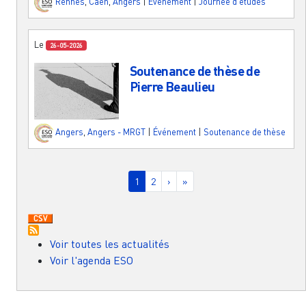
Rennes
,
Caen
,
Angers
|
Événement
|
Journée d'études
Le
26-05-2026
Soutenance de thèse de
Pierre Beaulieu
Angers
,
Angers - MRGT
|
Événement
|
Soutenance de thèse
Pagination
Page courante
Page
Page suivante
Dernière page
1
2
›
»
Voir toutes les actualités
Voir l'agenda ESO