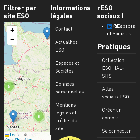
Filtrer par
Informations
rESO
site ESO
légales
sociaux !
@Espaces
Contact
+
et Sociétés
−
Actualités
Pratiques
ESO
Collection
Espaces et
ESO HAL-
Sociétés
SHS
Données
5
Atlas
personnelles
sociaux ESO
Mentions
Créer un
légales et
6
compte
crédits du
site
Se connecter
Leaflet
|
©
Image
OpenStreetMap