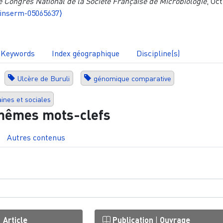
 Congrès National de la Société Française de Microbiologie
, Oc
⟨inserm-05065637⟩
Keywords
Index géographique
Discipline(s)
Ulcère de Buruli
génomique comparative
nes et sociales
mêmes mots-clefs
Autres contenus
|
Article
Publication
|
Ouvrage