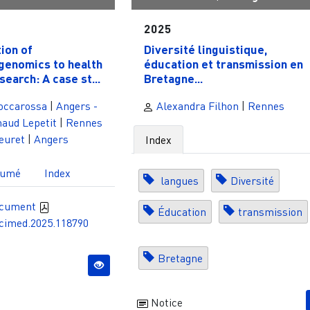
2025
ion of
Diversité linguistique,
genomics to health
éducation et transmission en
earch: A case st...
Bretagne...
occarossa
|
Angers -
Alexandra Filhon
|
Rennes
aud Lepetit
|
Rennes
euret
|
Angers
Index
sumé
Index
langues
Diversité
ocument
Éducation
transmission
scimed.2025.118790
Bretagne
Notice