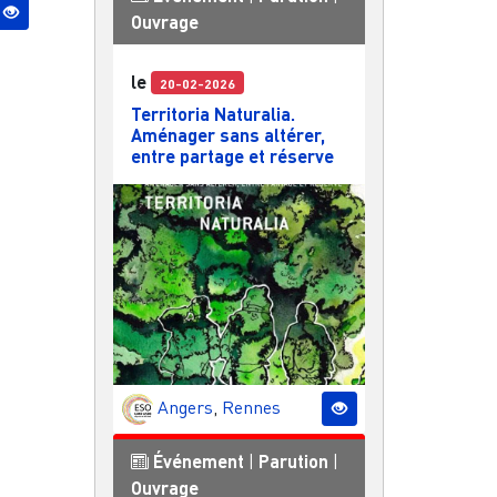
Ouvrage
le
20-02-2026
Territoria Naturalia.
Aménager sans altérer,
entre partage et réserve
Angers
,
Rennes
Événement
|
Parution
|
Ouvrage