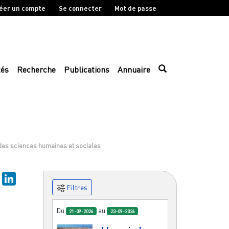
éer un compte
Se connecter
Mot de passe
tés
Recherche
Publications
Annuaire
 des sciences humaines et sociales
sky
Mastodon
LinkedIn
Filtres
a
Du
au
21-09-2026
23-09-2026