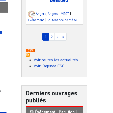
Angers
,
Angers - MRGT
|
Événement
|
Soutenance de thèse
Pagination
98
Page courante
Page
Page suivante
Dernière page
1
2
›
»
Voir toutes les actualités
Voir l'agenda ESO
a
Derniers ouvrages
publiés
Événement
|
Parution
|