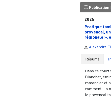
Publication
2025
Pratique fami
provençal, un
régionale », e
Alexandra Fi
Résumé
I
Dans ce court 
Blanchet, émin
romancier et p
comment il a 
le provençal tou