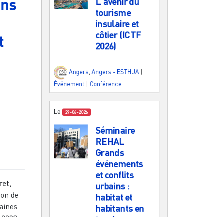
ans
L'avenir du
tourisme
insulaire et
côtier (ICTF
t
2026)
Angers
,
Angers - ESTHUA
|
Événement
|
Conférence
Le
29-06-2026
Séminaire
REHAL
Grands
événements
et conflits
ret,
urbains :
ion de
habitat et
maines
habitants en