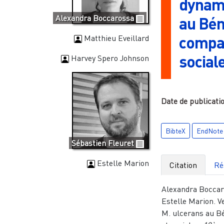
dynami
Alexandra Boccarossa
au Bén
compar
Matthieu Eveillard
social
Harvey Spero Johnson
Date de publicati
BibteX
EndNote
Sébastien Fleuret
Estelle Marion
Citation
Ré
Alexandra Boccaro
Estelle Marion. 
M. ulcerans au Bé