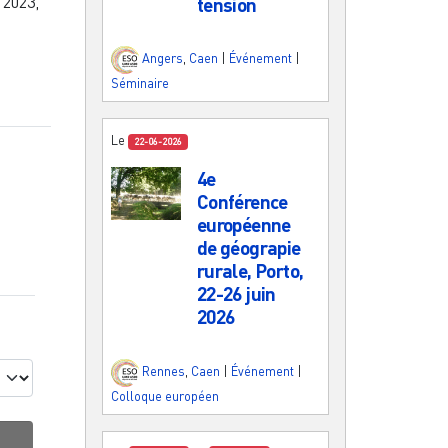
t 2023,
tension
Angers
,
Caen
|
Événement
|
Séminaire
Le
22-06-2026
4e
Conférence
européenne
de géograpie
rurale, Porto,
22-26 juin
2026
Rennes
,
Caen
|
Événement
|
Colloque européen