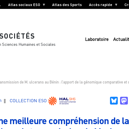
L
Atlas sociaux ESO
Atlas des Sports
Accès rapide
Cr
 SOCIÉTÉS
Laboratoire
Actuali
n Sciences Humaines et Sociales
ansmission de M. ulcerans au Bénin : l’apport de la génomique comparative et
Blue
n
COLLECTION ESO
ne meilleure compréhension de l