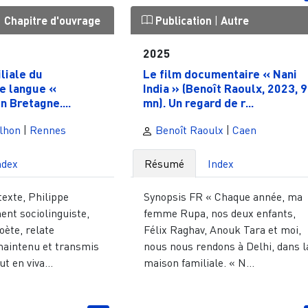
|
Chapitre d'ouvrage
Publication
|
Autre
2025
liale du
Le film documentaire « Nani
e langue «
India » (Benoît Raoulx, 2023, 
n Bretagne....
mn). Un regard de r...
lhon
|
Rennes
Benoît Raoulx
|
Caen
ndex
Résumé
Index
texte, Philippe
Synopsis FR « Chaque année, ma
ent sociolinguiste,
femme Rupa, nos deux enfants,
oète, relate
Félix Raghav, Anouk Tara et moi,
maintenu et transmis
nous nous rendons à Delhi, dans l
t en viva...
maison familiale. « N...