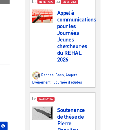
Du
au
04-06-2026
05-06-2026
Appel à
communications
pour les
Journées
Jeunes
chercheur·es
du REHAL
2026
Rennes
,
Caen
,
Angers
|
Événement
|
Journée d'études
Le
26-05-2026
Soutenance
de thèse de
Pierre
Beaulieu