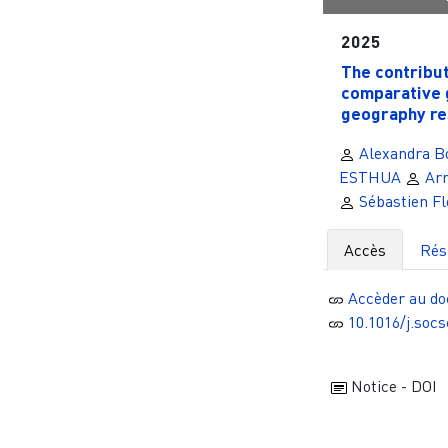
2025
The contribut
comparative 
geography res
Alexandra B
ESTHUA
Arn
Sébastien Fl
Accès
Ré
Accèder au d
10.1016/j.soc
Notice - DOI