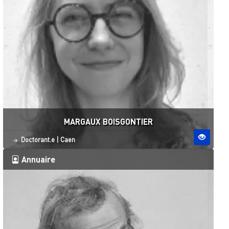
MARGAUX BOISGONTIER
Statut
Site ESO
Doctorant.e
|
Caen
Annuaire