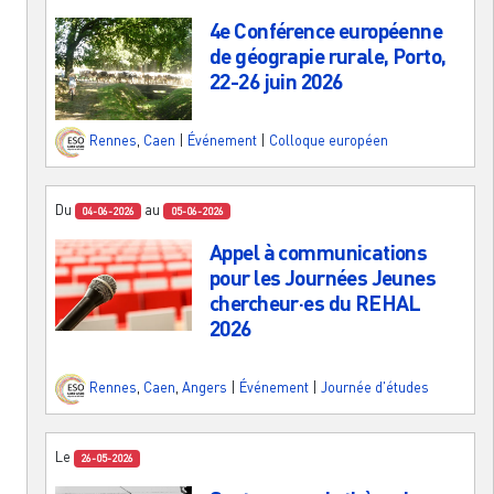
4e Conférence européenne
de géograpie rurale, Porto,
22-26 juin 2026
Rennes
,
Caen
|
Événement
|
Colloque européen
Du
au
04-06-2026
05-06-2026
Appel à communications
pour les Journées Jeunes
chercheur·es du REHAL
2026
Rennes
,
Caen
,
Angers
|
Événement
|
Journée d'études
Le
26-05-2026