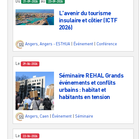
Du
au
21-09-2026
23-09-2026
L'avenir du tourisme
insulaire et côtier (ICTF
2026)
Angers
,
Angers - ESTHUA
|
Événement
|
Conférence
Le
29-06-2026
Séminaire REHAL Grands
événements et conflits
urbains : habitat et
habitants en tension
Angers
,
Caen
|
Événement
|
Séminaire
Le
22-06-2026