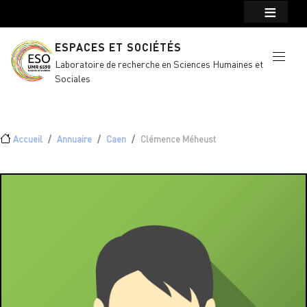
Menu top Header
Aller au contenu principal
ESPACES ET SOCIÉTÉS
Laboratoire de recherche en Sciences Humaines et
Sociales
Fil d'Ariane
Accueil
Annuaire
Caen
Clémence Méheust