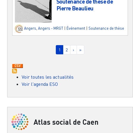
Soutenance de thèse de
Pierre Beaulieu
Angers
,
Angers - MRGT
|
Événement
|
Soutenance de thèse
Pagination
Page courante
Page
Page suivante
Dernière page
1
2
›
»
Voir toutes les actualités
Voir l'agenda ESO
Atlas social de Caen