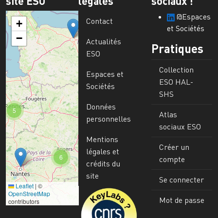
site ESO
légales
sociaux !
@Espaces
Contact
+
et Sociétés
−
Actualités
Pratiques
ESO
Collection
Espaces et
ESO HAL-
Sociétés
SHS
Données
5
Atlas
personnelles
sociaux ESO
Mentions
Créer un
légales et
6
compte
crédits du
site
Se connecter
Leaflet
|
©
Image
OpenStreetMap
Mot de passe
contributors