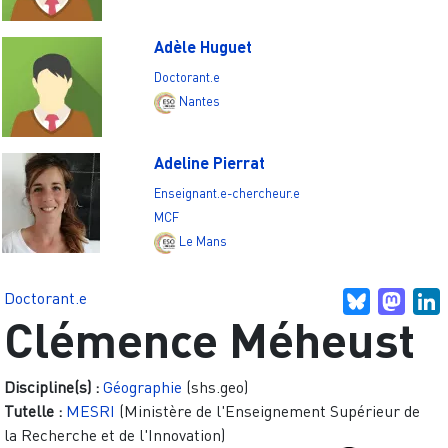
Adèle Huguet
Doctorant.e
Nantes
Adeline Pierrat
Enseignant.e-chercheur.e
MCF
Le Mans
Doctorant.e
Bluesky
Mast
L
Clémence Méheust
Discipline(s) :
Géographie
(shs.geo)
Tutelle :
MESRI
(Ministère de l'Enseignement Supérieur de
la Recherche et de l'Innovation)