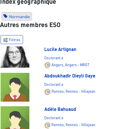
Index géographique
Normandie
Autres membres ESO
Filtres
Lucile Artignan
Doctorant.e
Angers
,
Angers - MRGT
Abdoukhadir Dieyli Gaye
Doctorant.e
Rennes
,
Rennes - Villejean
Adèle Bahuaud
Doctorant.e
Rennes
,
Rennes - Villejean