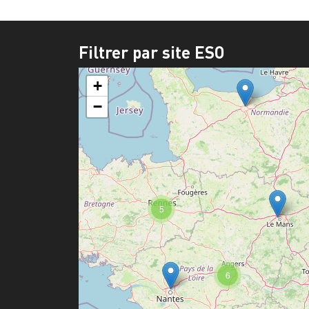
Filtrer par site ESO
+
−
5
6