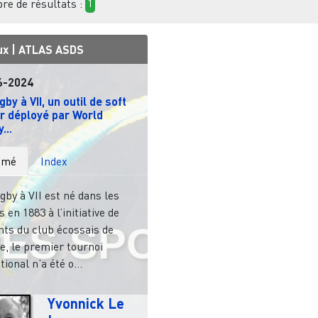
e de résultats :
1
ux |
ATLAS ASDS
6-2024
gby à VII, un outil de soft
r déployé par World
...
umé
Index
ugby à VII est né dans les
 en 1883 à l’initiative de
nts du club écossais de
e, le premier tournoi
tional n’a été o...
Yvonnick Le