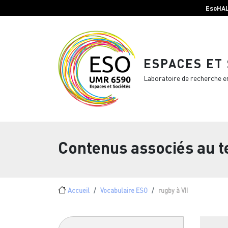
Menu top Header
Aller au contenu principal
EsoHA
ESPACES ET
Laboratoire de recherche e
Contenus associés au 
Fil d'Ariane
Accueil
Vocabulaire ESO
rugby à VII