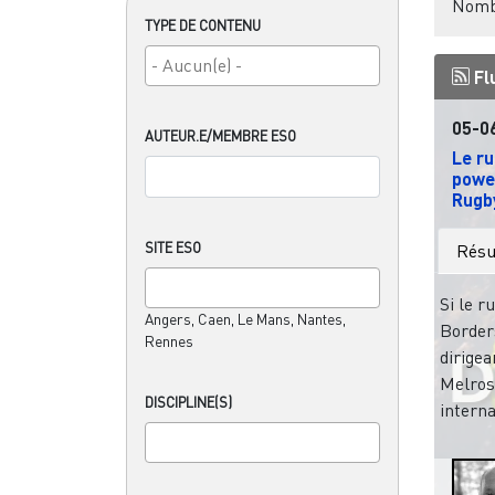
Nombr
TYPE DE CONTENU
Fl
05-0
AUTEUR.E/MEMBRE ESO
Le ru
powe
Rugby
SITE ESO
Rés
Si le r
Angers, Caen, Le Mans, Nantes,
Borders
Rennes
dirigea
Melros
DISCIPLINE(S)
interna