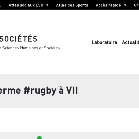
L
Atlas sociaux ESO
Atlas des Sports
Accès rapide
Cr
 SOCIÉTÉS
Laboratoire
Actuali
n Sciences Humaines et Sociales
terme
#rugby à VII