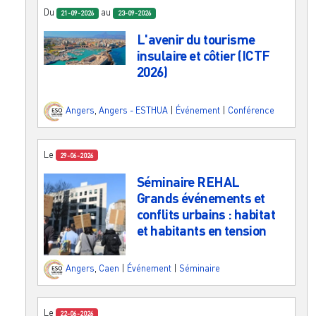
Du
au
21-09-2026
23-09-2026
L'avenir du tourisme
insulaire et côtier (ICTF
2026)
Angers
,
Angers - ESTHUA
|
Événement
|
Conférence
Le
29-06-2026
Séminaire REHAL
Grands événements et
conflits urbains : habitat
et habitants en tension
Angers
,
Caen
|
Événement
|
Séminaire
Le
22-06-2026