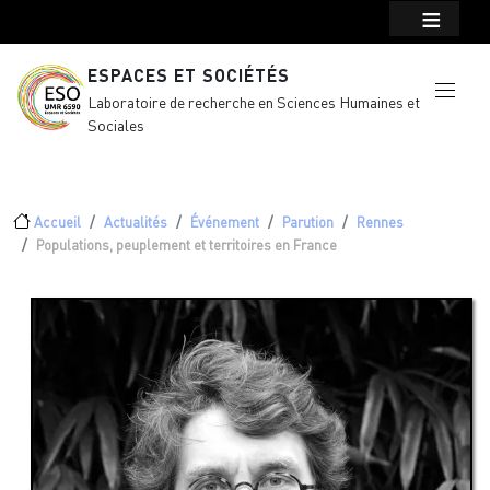
Menu top Header
Aller au contenu principal
ESPACES ET SOCIÉTÉS
Laboratoire de recherche en Sciences Humaines et
Sociales
Fil d'Ariane
Accueil
Actualités
Événement
Parution
Rennes
Populations, peuplement et territoires en France