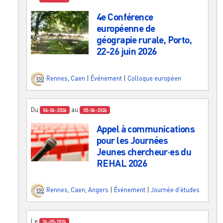
4e Conférence
européenne de
géograpie rurale, Porto,
22-26 juin 2026
Rennes
,
Caen
|
Événement
|
Colloque européen
Du
au
04-06-2026
05-06-2026
Appel à communications
pour les Journées
Jeunes chercheur·es du
REHAL 2026
Rennes
,
Caen
,
Angers
|
Événement
|
Journée d'études
Le
26-05-2026