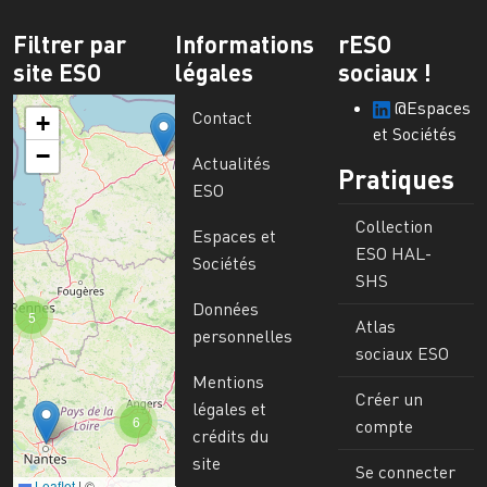
Filtrer par
Informations
rESO
site ESO
légales
sociaux !
@Espaces
Contact
+
et Sociétés
−
Actualités
Pratiques
ESO
Collection
Espaces et
ESO HAL-
Sociétés
SHS
Données
5
Atlas
personnelles
sociaux ESO
Mentions
Créer un
légales et
6
compte
crédits du
site
Se connecter
Leaflet
|
©