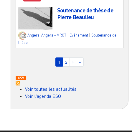
Soutenance de thèse de
Pierre Beaulieu
Angers
,
Angers - MRGT
|
Événement
|
Soutenance de
thèse
Pagination
Page courante
Page
Page suivante
Dernière page
1
2
›
»
Voir toutes les actualités
Voir l'agenda ESO