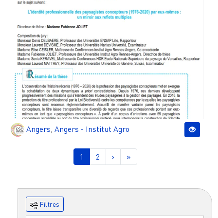
Angers
,
Angers - Institut Agro
Pagination
Page courante
Page
Page suivante
Dernière page
1
2
›
»
Filtres