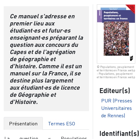
Ce manuel s'adresse en
premier lieu aux
étudiant·es et futur·es
enseignant·es préparant la
question aux concours du
Capes et de l'agrégation
de géographie et
d'histoire. Comme il est un
© Populations, peuplement
et territoires en France.webp
manuel sur la France, il se
- Populations, peuplement
et territoires en France.webp
destine plus largement
aux étudiant·es de licence
Editeur(s)
de Géographie et
PUR (Presses
d'Histoire.
Universitaires
de Rennes)
Présentation
Termes ESO
Identifiant(s
La question « Populations,