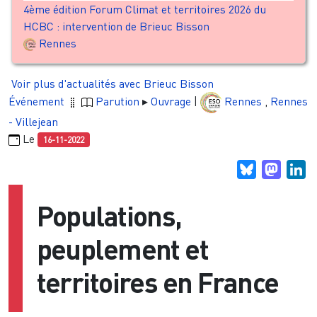
4ème édition Forum Climat et territoires 2026 du
HCBC : intervention de Brieuc Bisson
Rennes
Voir plus d'actualités avec Brieuc Bisson
Événement
Parution
Ouvrage
|
Rennes
,
Rennes
- Villejean
Le
16-11-2022
Bluesky
Masto
Li
Populations,
peuplement et
territoires en France