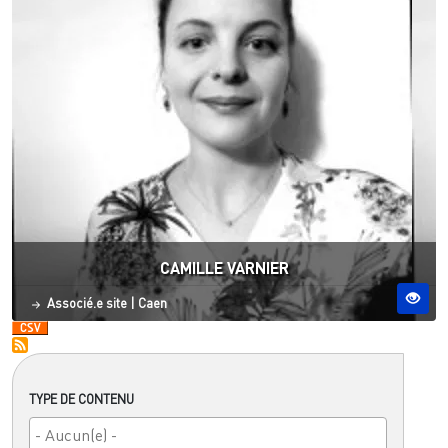
CAMILLE VARNIER
Statut
Site ESO
Associé.e site
|
Caen
TYPE DE CONTENU