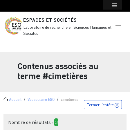
Menu top Header
Aller au contenu principal
ESPACES ET SOCIÉTÉS
Laboratoire de recherche en Sciences Humaines et
Sociales
Contenus associés au
terme
#cimetières
Fil d'Ariane
Accueil
Vocabulaire ESO
cimetières
Fermer l'entête
Nombre de résultats :
3