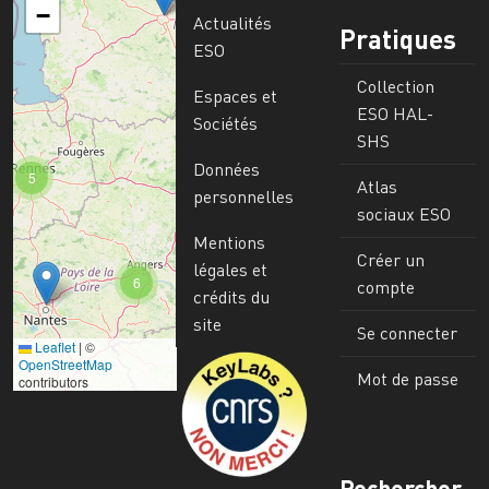
−
Actualités
Pratiques
ESO
Collection
Espaces et
ESO HAL-
Sociétés
SHS
Données
5
Atlas
personnelles
sociaux ESO
Mentions
Créer un
légales et
6
compte
crédits du
site
Se connecter
Leaflet
|
©
Image
OpenStreetMap
Mot de passe
contributors
Rechercher