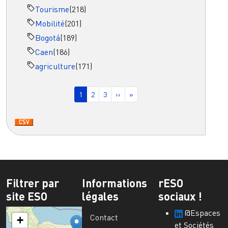
Tourisme
(218)
Mobilité
(201)
Bogotá
(189)
Caen
(186)
agriculture
(171)
Pagination
Page courante
Page
Page
Page suivante
Dernière page
1
2
3
››
»
Filtrer par
Informations
rESO
site ESO
légales
sociaux !
@Espaces
Contact
+
et Sociétés