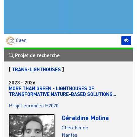
Caen
Projet de recherche
[
TRANS-LIGHTHOUSES
]
2023
-
2026
MORE THAN GREEN - LIGHTHOUSES OF
TRANSFORMATIVE NATURE-BASED SOLUTIONS...
Projet européen H2020
Géraldine Molina
Chercheur.e
Nantes