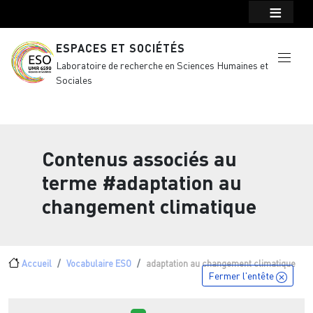
Menu top Header
Aller au contenu principal
ESPACES ET SOCIÉTÉS
Laboratoire de recherche en Sciences Humaines et
Sociales
Contenus associés au
terme
#adaptation au
changement climatique
Fil d'Ariane
Accueil
Vocabulaire ESO
adaptation au changement climatique
Fermer l'entête