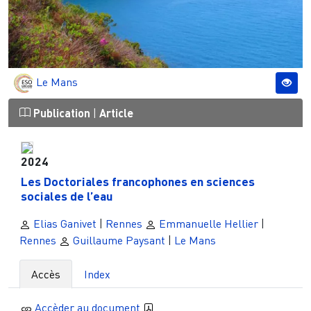
Le Mans
Publication
|
Article
2024
Les Doctoriales francophones en sciences
sociales de l’eau
Elias Ganivet
|
Rennes
Emmanuelle Hellier
|
Rennes
Guillaume Paysant
|
Le Mans
Accès
Index
Accèder au document