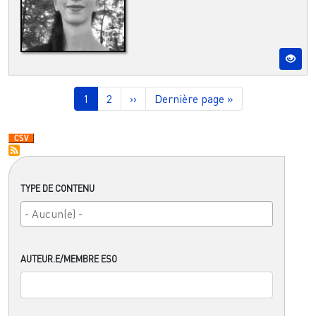
Pagination
Page courante
Page
Page suivante
Dernière page
1
2
››
Dernière page »
TYPE DE CONTENU
AUTEUR.E/MEMBRE ESO