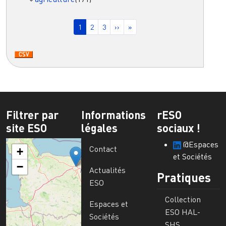
Pagination
Page courante
Page
Page
Page suivante
Dernière page
1
2
3
››
»
Filtrer par
Informations
rESO
site ESO
légales
sociaux !
@Espaces
Contact
+
et Sociétés
−
Actualités
Pratiques
ESO
Collection
Espaces et
ESO HAL-
Sociétés
SHS