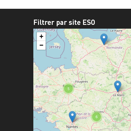
Filtrer par site ESO
+
−
5
6