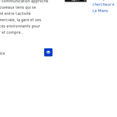
e communication approche
chercheur.e
ouveaux liens qui se
Le Mans
nt entre l’activité
erciale, la gare et ses
ces environnants pour
r et compre...
ice