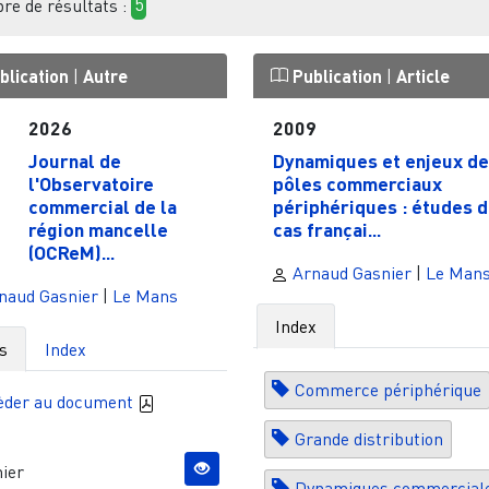
e de résultats :
5
blication
|
Autre
Publication
|
Article
2026
2009
Journal de
Dynamiques et enjeux de
l'Observatoire
pôles commerciaux
commercial de la
périphériques : études 
région mancelle
cas françai...
(OCReM)...
Arnaud Gasnier
|
Le Man
naud Gasnier
|
Le Mans
Index
s
Index
Commerce périphérique
èder au document
Grande distribution
ier
Dynamiques commercial