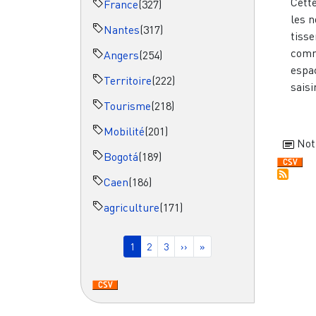
Cett
France
(327)
les n
Nantes
(317)
tisse
comm
Angers
(254)
espa
Territoire
(222)
saisi
Tourisme
(218)
Mobilité
(201)
Not
Bogotá
(189)
Caen
(186)
agriculture
(171)
Pagination
Page courante
Page
Page
Page suivante
Dernière page
1
2
3
››
»