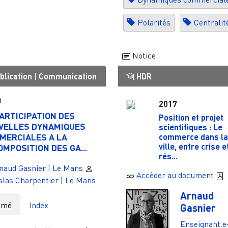
Polarités
Centralit
Notice
blication
|
Communication
HDR
0
2017
ARTICIPATION DES
Position et projet
VELLES DYNAMIQUES
scientifiques : Le
MERCIALES A LA
commerce dans la
ville, entre crise e
MPOSITION DES GA...
rés...
naud Gasnier
|
Le Mans
Accèder au document
slas Charpentier
|
Le Mans
Arnaud
umé
Index
Gasnier
Enseignant.e