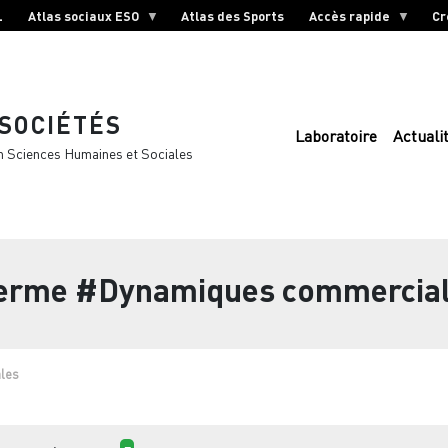
L
Atlas sociaux ESO
Atlas des Sports
Accès rapide
Cr
 SOCIÉTÉS
Laboratoire
Actuali
n Sciences Humaines et Sociales
terme
#Dynamiques commercia
les