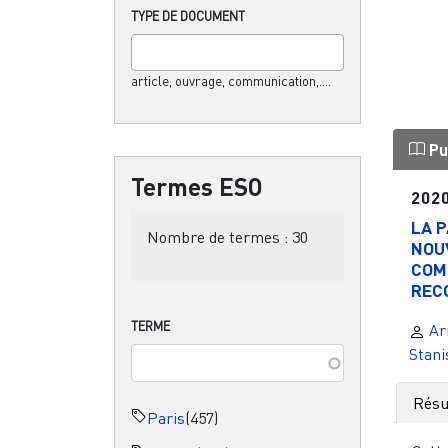
TYPE DE DOCUMENT
article, ouvrage, communication,....
Pu
Termes ESO
202
LA P
Nombre de termes :
30
NOU
COM
RECO
TERME
Ar
Stani
Rés
Paris
(457)