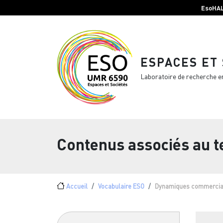
Menu top Header
Aller au contenu principal
EsoHA
ESPACES ET
Laboratoire de recherche e
Contenus associés au 
Fil d'Ariane
Accueil
Vocabulaire ESO
Dynamiques commercia