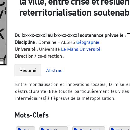
la ville, entre crise et résili
reterritorialisation soutenab
Du [xx-xx-xxxx]
au [xx-xx-xxxx]
soutenance prévue le :
Discipline :
Domaine HALSHS
Géographie
Université :
Université
Le Mans Université
Direction / co-direction :
Résumé
Abstract
Entre mondialisation et innovations locales, la mise 
déstructurante. Elle touche particulièrement les vill
intermédiaires) à l'épreuve de la métropolisation.
Mots-Clefs