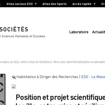
L
Atlas sociaux ESO
Atlas des Sports
Accès rapide
Cr
 SOCIÉTÉS
Laboratoire
Actuali
n Sciences Humaines et Sociales
 dans la ville, entre crise et résilience. Vers une reterritorialisation soutenabl
Habilitation à Diriger des Recherches
|
ESO - Le Man
Position et projet scientifi