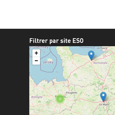
Filtrer par site ESO
+
−
5