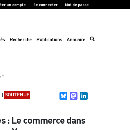
éer un compte
Se connecter
Mot de passe
tés
Recherche
Publications
Annuaire
e ?
s
|
SOUTENUE
Bluesky
Mastodon
LinkedIn
ques : Le commerce dans