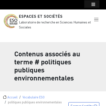
Menu top Header
Aller au contenu principal
ESPACES ET SOCIÉTÉS
Laboratoire de recherche en Sciences Humaines et
Sociales
Contenus associés au
terme
# politiques
publiques
environnementales
Fil d'Ariane
Accueil
Vocabulaire ESO
politiques publiques environnementales
Fermer l'entête