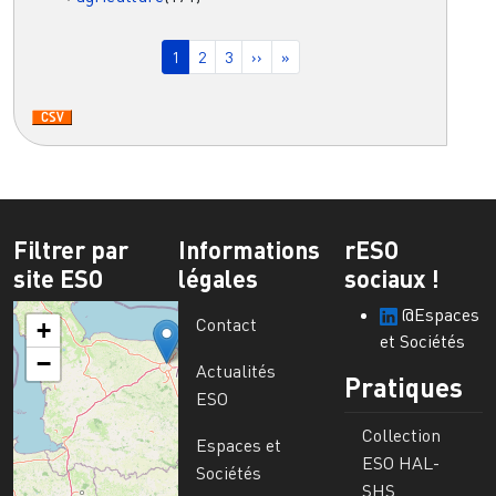
Pagination
Page courante
Page
Page
Page suivante
Dernière page
1
2
3
››
»
Filtrer par
Informations
rESO
site ESO
légales
sociaux !
@Espaces
Contact
+
et Sociétés
−
Actualités
Pratiques
ESO
Collection
Espaces et
ESO HAL-
Sociétés
SHS