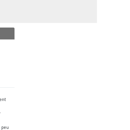
ent
r
 peu