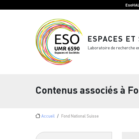
Menu top Header
Aller au contenu principal
EsoHA
ESPACES ET
Laboratoire de recherche e
Contenus associés à
Fo
Fil d'Ariane
Accueil
Fond National Suisse