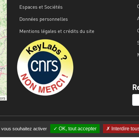
Espaces et Sociétés
Données personnelles
Mentions légales et crédits du site
Image
R
SE
tors
e vous souhaitez activer
OK, tout accepter
Interdire tou