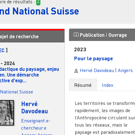
e de résultats :
2
nd National Suisse
Publication
|
Ouvrage
ojet de recherche
2023
EC
]
Pour le paysage
-
2024
dactique du paysage, enjeu
Hervé Davodeau
|
Angers
yen. Une démarche
ctive d'exp...
Résumé
Index
National Suisse
Hervé
Les territoires se transform
Davodeau
rapidement, les images de
l’Anthropocène circulent su
Enseignant.e-
tous les réseaux, mais le
chercheur.e
paysage est paradoxalement
Angers
Angers -