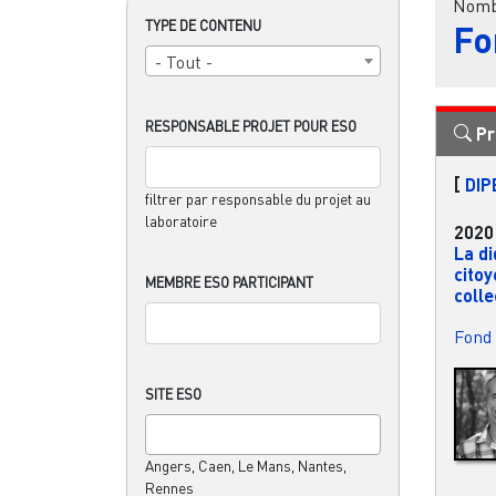
Nombr
TYPE DE CONTENU
Fo
- Tout -
RESPONSABLE PROJET POUR ESO
Pr
[
DIP
filtrer par responsable du projet au
laboratoire
2020
La di
cito
MEMBRE ESO PARTICIPANT
colle
Fond 
SITE ESO
Angers, Caen, Le Mans, Nantes,
Rennes