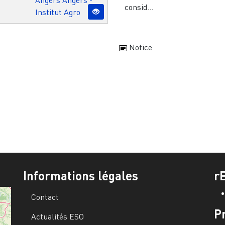
consid...
Institut Agro
Notice
Informations légales
r
Contact
P
Actualités ESO