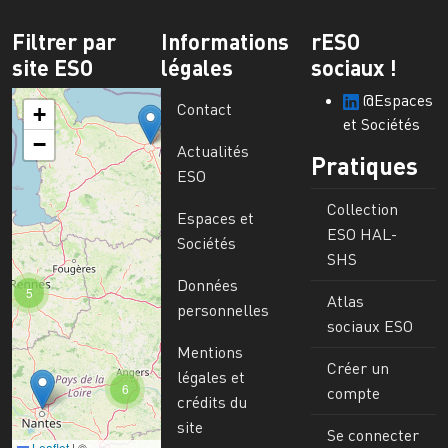
Filtrer par
Informations
rESO
site ESO
légales
sociaux !
@Espaces
Contact
+
et Sociétés
−
Actualités
Pratiques
ESO
Collection
Espaces et
ESO HAL-
Sociétés
SHS
Données
5
Atlas
personnelles
sociaux ESO
Mentions
Créer un
légales et
6
compte
crédits du
site
Se connecter
Leaflet
|
©