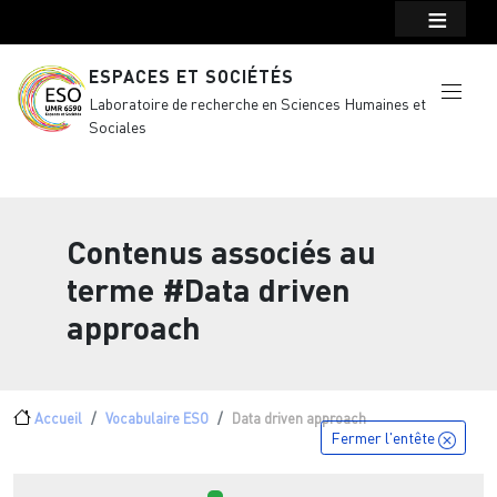
Menu top Header
Aller au contenu principal
ESPACES ET SOCIÉTÉS
Laboratoire de recherche en Sciences Humaines et
Sociales
Contenus associés au
terme
#Data driven
approach
Fil d'Ariane
Accueil
Vocabulaire ESO
Data driven approach
Fermer l'entête