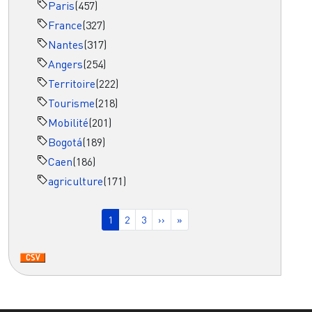
Paris
(457)
France
(327)
Nantes
(317)
Angers
(254)
Territoire
(222)
Tourisme
(218)
Mobilité
(201)
Bogotá
(189)
Caen
(186)
agriculture
(171)
Pagination
Page courante
Page
Page
Page suivante
Dernière page
1
2
3
››
»