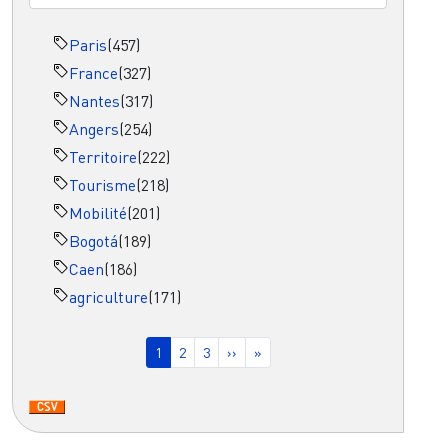
Paris
(457)
France
(327)
Nantes
(317)
Angers
(254)
Territoire
(222)
Tourisme
(218)
Mobilité
(201)
Bogotá
(189)
Caen
(186)
agriculture
(171)
Pagination
Page courante
Page
Page
Page suivante
Dernière page
1
2
3
››
»