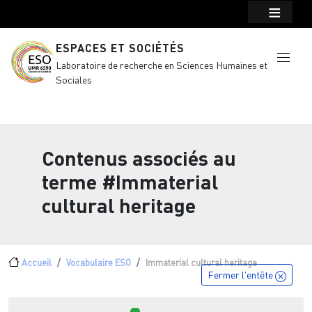
Menu top Header
Aller au contenu principal
ESPACES ET SOCIÉTÉS
Laboratoire de recherche en Sciences Humaines et
Sociales
Contenus associés au
terme
#Immaterial
cultural heritage
Fil d'Ariane
Accueil
Vocabulaire ESO
Immaterial cultural heritage
Fermer l'entête