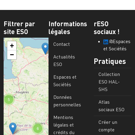
Filtrer par
Informations
rESO
site ESO
légales
sociaux !
@Espaces
Contact
+
et Sociétés
−
Actualités
Pratiques
ESO
Collection
Espaces et
ESO HAL-
Sociétés
SHS
Données
5
Atlas
personnelles
sociaux ESO
Mentions
Créer un
légales et
6
compte
crédits du