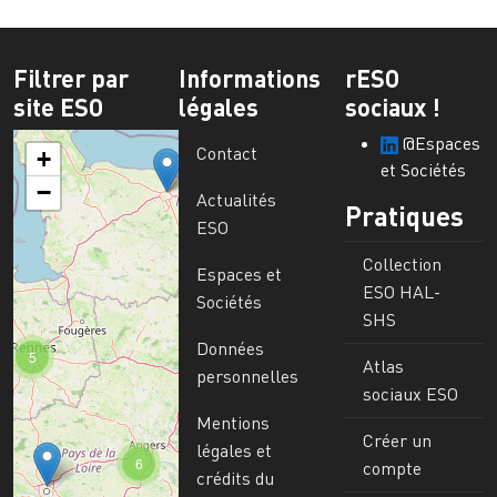
Filtrer par
Informations
rESO
site ESO
légales
sociaux !
@Espaces
Contact
+
et Sociétés
−
Actualités
Pratiques
ESO
Collection
Espaces et
ESO HAL-
Sociétés
SHS
Données
5
Atlas
personnelles
sociaux ESO
Mentions
Créer un
légales et
6
compte
crédits du