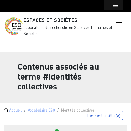
Menu top Header
Aller au contenu principal
ESPACES ET SOCIÉTÉS
Laboratoire de recherche en Sciences Humaines et
Sociales
Contenus associés au
terme
#Identités
collectives
Fil d'Ariane
Accueil
Vocabulaire ESO
Identités collectives
Fermer l'entête