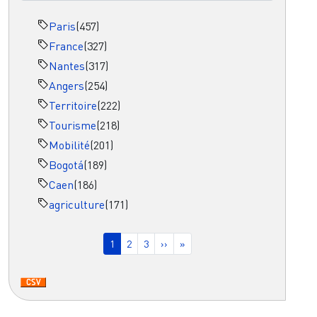
Paris
(457)
France
(327)
Nantes
(317)
Angers
(254)
Territoire
(222)
Tourisme
(218)
Mobilité
(201)
Bogotá
(189)
Caen
(186)
agriculture
(171)
Pagination
Page courante
Page
Page
Page suivante
Dernière page
1
2
3
››
»