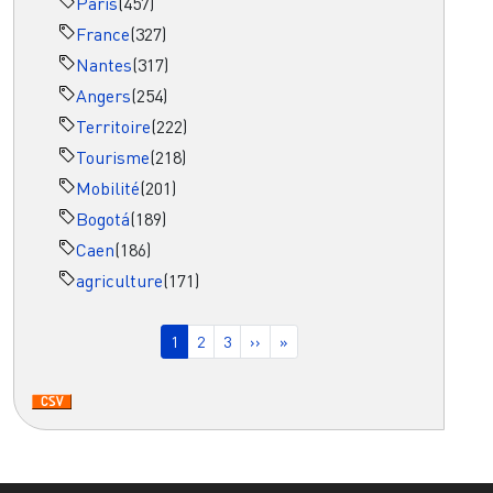
Paris
(457)
France
(327)
Nantes
(317)
Angers
(254)
Territoire
(222)
Tourisme
(218)
Mobilité
(201)
Bogotá
(189)
Caen
(186)
agriculture
(171)
Pagination
Page courante
Page
Page
Page suivante
Dernière page
1
2
3
››
»