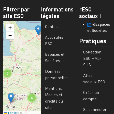
Filtrer par
Informations
rESO
site ESO
légales
sociaux !
@Espaces
Contact
+
et Sociétés
−
Actualités
Pratiques
ESO
Collection
Espaces et
ESO HAL-
Sociétés
SHS
Données
5
Atlas
personnelles
sociaux ESO
Mentions
Créer un
légales et
6
compte
crédits du
site
Se connecter
Leaflet
|
©