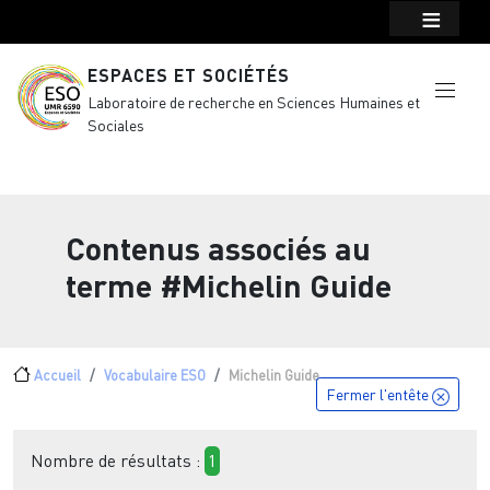
Menu top Header
Aller au contenu principal
ESPACES ET SOCIÉTÉS
Laboratoire de recherche en Sciences Humaines et
Sociales
Contenus associés au
terme
#Michelin Guide
Fil d'Ariane
Accueil
Vocabulaire ESO
Michelin Guide
Fermer l'entête
Nombre de résultats :
1