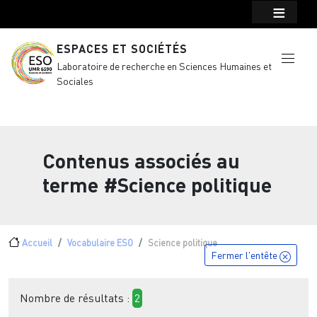
Menu top Header
Aller au contenu principal
ESPACES ET SOCIÉTÉS
Laboratoire de recherche en Sciences Humaines et
Sociales
Contenus associés au
terme
#Science politique
Fil d'Ariane
Accueil
Vocabulaire ESO
Science politique
Fermer l'entête
Nombre de résultats :
2