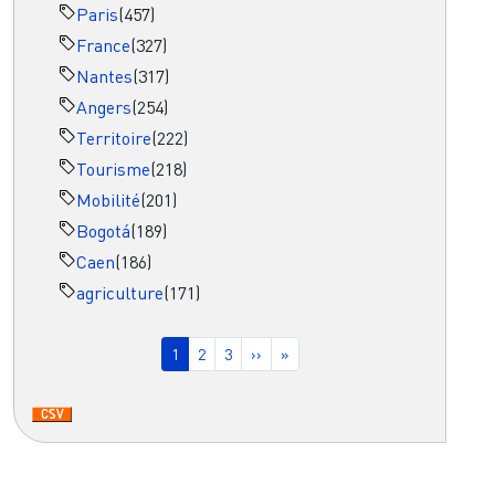
Paris
(457)
France
(327)
Nantes
(317)
Angers
(254)
Territoire
(222)
Tourisme
(218)
Mobilité
(201)
Bogotá
(189)
Caen
(186)
agriculture
(171)
Pagination
Page courante
Page
Page
Page suivante
Dernière page
1
2
3
››
»