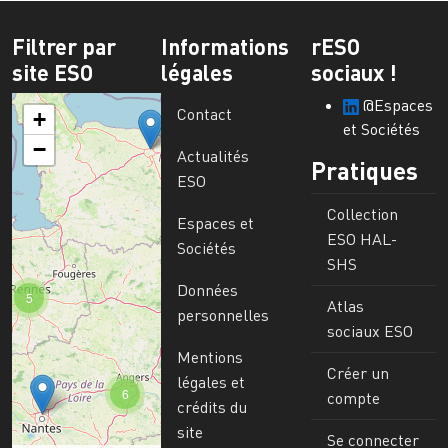
Filtrer par
Informations
rESO
site ESO
légales
sociaux !
@Espaces
Contact
+
et Sociétés
−
Actualités
Pratiques
ESO
Collection
Espaces et
ESO HAL-
Sociétés
SHS
Données
5
Atlas
personnelles
sociaux ESO
Mentions
Créer un
légales et
6
compte
crédits du
site
Se connecter