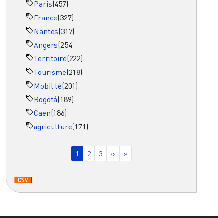
Paris
(457)
France
(327)
Nantes
(317)
Angers
(254)
Territoire
(222)
Tourisme
(218)
Mobilité
(201)
Bogotá
(189)
Caen
(186)
agriculture
(171)
Pagination
Page courante
Page
Page
Page suivante
Dernière page
1
2
3
››
»