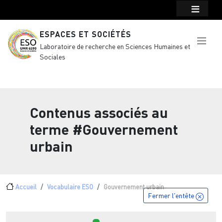
Menu top Header
Aller au contenu principal
ESPACES ET SOCIÉTÉS
Laboratoire de recherche en Sciences Humaines et
Sociales
Contenus associés au
terme
#Gouvernement
urbain
Fil d'Ariane
Accueil
Vocabulaire ESO
Gouvernement urbain
Fermer l'entête