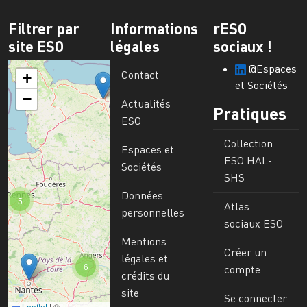
Filtrer par
Informations
rESO
site ESO
légales
sociaux !
@Espaces
Contact
+
et Sociétés
−
Actualités
Pratiques
ESO
Collection
Espaces et
ESO HAL-
Sociétés
SHS
Données
5
Atlas
personnelles
sociaux ESO
Mentions
Créer un
légales et
6
compte
crédits du
site
Se connecter
Leaflet
|
©