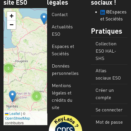
site ESO
légales
sociaux !
@Espaces
Contact
+
et Sociétés
−
Actualités
Pratiques
ESO
Collection
Espaces et
ESO HAL-
Sociétés
SHS
Données
5
Atlas
personnelles
sociaux ESO
Mentions
Créer un
légales et
6
compte
crédits du
site
Se connecter
Leaflet
|
©
Image
OpenStreetMap
Mot de passe
contributors