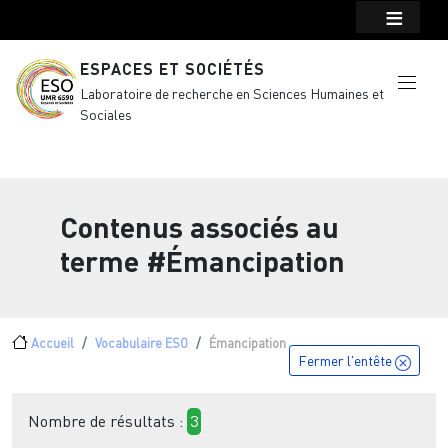
Menu top Header
Aller au contenu principal
ESPACES ET SOCIÉTÉS
Laboratoire de recherche en Sciences Humaines et
Sociales
Contenus associés au
terme
#Émancipation
Fil d'Ariane
Accueil
Vocabulaire ESO
Émancipation
Fermer l'entête
Nombre de résultats :
3