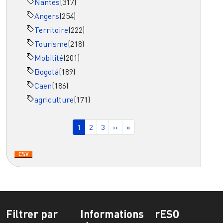
Nantes
(317)
Angers
(254)
Territoire
(222)
Tourisme
(218)
Mobilité
(201)
Bogotá
(189)
Caen
(186)
agriculture
(171)
Pagination
Page courante
Page
Page
Page suivante
Dernière page
1
2
3
››
»
Filtrer par
Informations
rESO