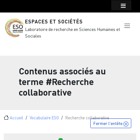
Menu top Header
Aller au contenu principal
ESPACES ET SOCIÉTÉS
Laboratoire de recherche en Sciences Humaines et
Sociales
Contenus associés au
terme
#Recherche
collaborative
Fil d'Ariane
Accueil
Vocabulaire ESO
Recherche collaborative
Fermer l'entête