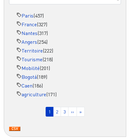
Paris
(457)
France
(327)
Nantes
(317)
Angers
(254)
Territoire
(222)
Tourisme
(218)
Mobilité
(201)
Bogotá
(189)
Caen
(186)
agriculture
(171)
Pagination
Page courante
Page
Page
Page suivante
Dernière page
1
2
3
››
»