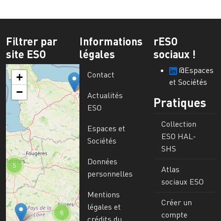
Filtrer par
Informations
rESO
site ESO
légales
sociaux !
@Espaces
Contact
+
et Sociétés
−
Actualités
Pratiques
ESO
Collection
Espaces et
ESO HAL-
Sociétés
SHS
Données
5
Atlas
personnelles
sociaux ESO
Mentions
Créer un
légales et
6
compte
crédits du