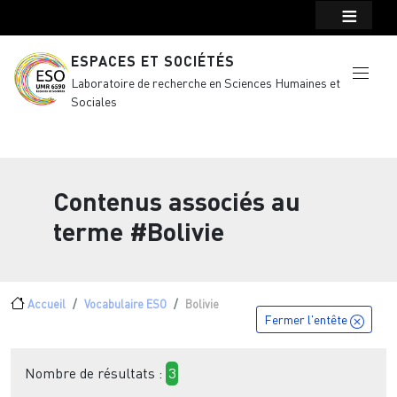
Menu top Header
Aller au contenu principal
ESPACES ET SOCIÉTÉS
Laboratoire de recherche en Sciences Humaines et
Sociales
Contenus associés au
terme
#Bolivie
Fil d'Ariane
Accueil
Vocabulaire ESO
Bolivie
Fermer l'entête
Nombre de résultats :
3