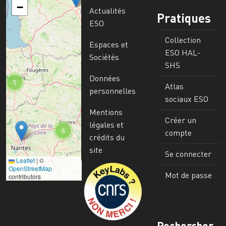
−
Actualités
Pratiques
ESO
Collection
Espaces et
ESO HAL-
Sociétés
SHS
Données
5
Atlas
personnelles
sociaux ESO
Mentions
Créer un
légales et
6
compte
crédits du
site
Se connecter
Leaflet
|
©
Image
OpenStreetMap
Mot de passe
contributors
Rechercher