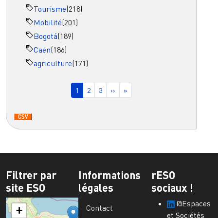
Tourisme
(218)
Mobilité
(201)
Bogotá
(189)
Caen
(186)
agriculture
(171)
Pagination
Page courante
Page
Page
Page suivante
Dernière page
1
2
3
››
»
Filtrer par
Informations
rESO
site ESO
légales
sociaux !
@Espaces
Contact
+
et Sociétés