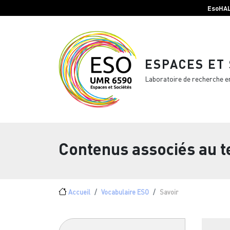
Menu top Header
Aller au contenu principal
EsoHA
ESPACES ET
Laboratoire de recherche e
Contenus associés au 
Fil d'Ariane
Accueil
Vocabulaire ESO
Savoir