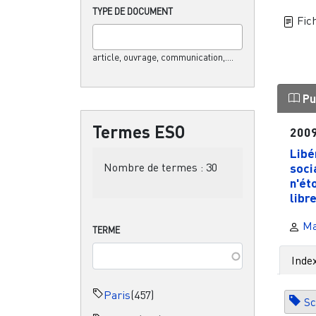
TYPE DE DOCUMENT
Fich
article, ouvrage, communication,....
Pu
Termes ESO
200
Libé
Nombre de termes :
30
soci
n'ét
libre
Ma
TERME
Inde
Paris
(457)
Sc