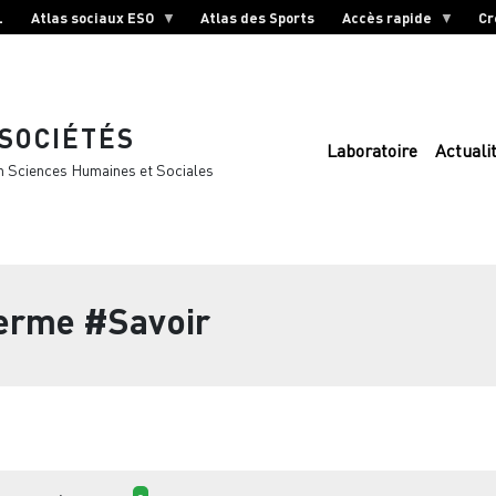
L
Atlas sociaux ESO
Atlas des Sports
Accès rapide
Cr
 SOCIÉTÉS
Laboratoire
Actuali
n Sciences Humaines et Sociales
terme
#Savoir