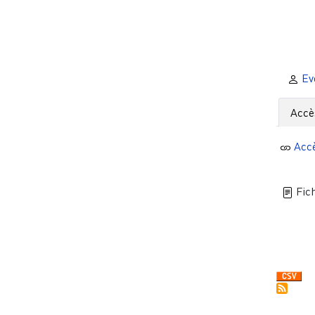
Ev
Accè
Acc
Fich