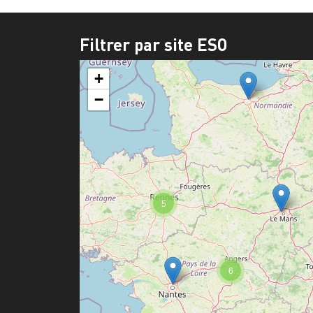
Filtrer par site ESO
+
−
5
6