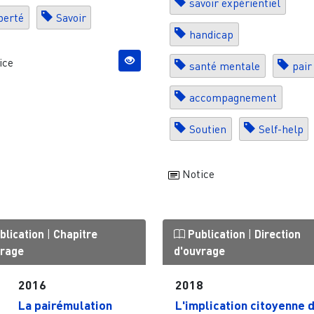
savoir expérientiel
berté
Savoir
handicap
ice
santé mentale
pair
accompagnement
Soutien
Self-help
Notice
blication
|
Chapitre
Publication
|
Direction
vrage
d'ouvrage
2016
2018
La pairémulation
L'implication citoyenne 