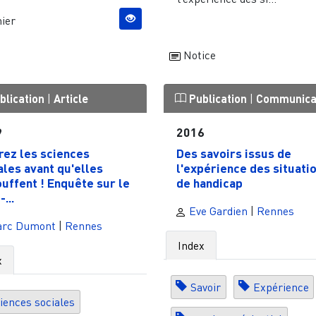
ier
Notice
blication
|
Article
Publication
|
Communica
9
2016
rez les sciences
Des savoirs issus de
ales avant qu'elles
l'expérience des situati
ouffent ! Enquête sur le
de handicap
-...
Eve Gardien
|
Rennes
rc Dumont
|
Rennes
Index
x
Savoir
Expérience
iences sociales