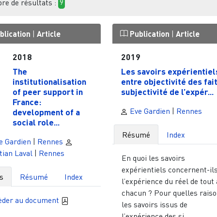
e de résultats :
9
blication
|
Article
Publication
|
Article
2018
2019
The
Les savoirs expérientiels
institutionalisation
entre objectivité des fait
of peer support in
subjectivité de l’expér...
France:
Eve Gardien
|
Rennes
development of a
social role...
Résumé
Index
e Gardien
|
Rennes
tian Laval
|
Rennes
En quoi les savoirs
expérientiels concernent-il
s
Résumé
Index
l’expérience du réel de tout 
chacun ? Pour quelles rais
èder au document
les savoirs issus de
l’expérience des si...