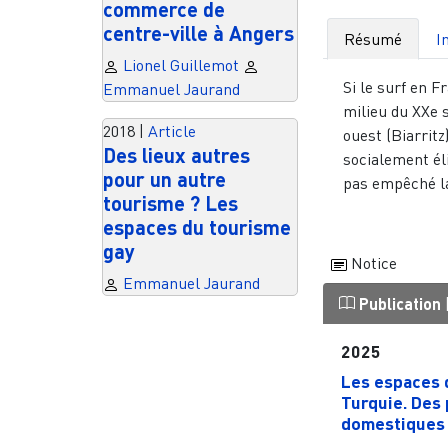
commerce de
centre-ville à Angers
Résumé
I
Lionel Guillemot
Si le surf en F
Emmanuel Jaurand
milieu du XXe s
2018
|
Article
ouest (Biarritz
Des lieux autres
socialement éli
pour un autre
pas empêché la
tourisme ? Les
espaces du tourisme
gay
Notice
Emmanuel Jaurand
Publication
2025
Les espaces 
Turquie. Des
domestiques d