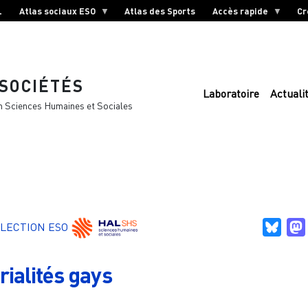
L
Atlas sociaux ESO
Atlas des Sports
Accès rapide
Cr
 SOCIÉTÉS
Laboratoire
Actuali
n Sciences Humaines et Sociales
Blue
LECTION ESO
rialités gays