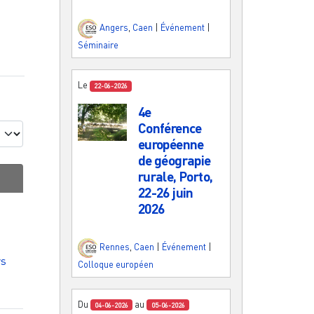
Angers
,
Caen
|
Événement
|
Séminaire
Le
22-06-2026
4e
Conférence
européenne
de géograpie
rurale, Porto,
22-26 juin
2026
Rennes
,
Caen
|
Événement
|
rs
Colloque européen
Du
au
04-06-2026
05-06-2026