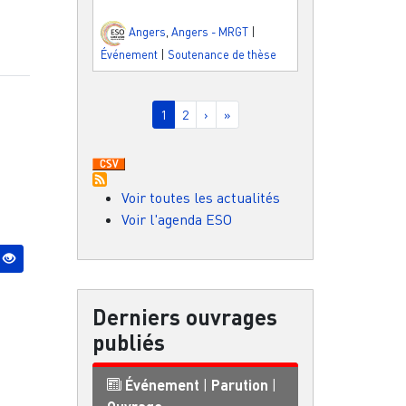
Angers
,
Angers - MRGT
|
Événement
|
Soutenance de thèse
Pagination
Page courante
Page
Page suivante
Dernière page
1
2
›
»
Voir toutes les actualités
Voir l'agenda ESO
Derniers ouvrages
publiés
Événement
|
Parution
|