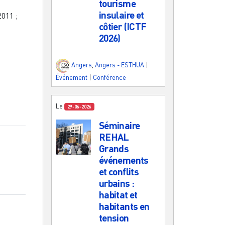
tourisme
insulaire et
2011
;
côtier (ICTF
2026)
Angers
,
Angers - ESTHUA
|
Événement
|
Conférence
Le
29-06-2026
Séminaire
REHAL
Grands
événements
et conflits
urbains :
habitat et
habitants en
tension