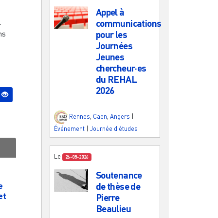
Appel à
.
communications
pour les
ns
Journées
Jeunes
chercheur·es
du REHAL
2026
Rennes
,
Caen
,
Angers
|
Événement
|
Journée d'études
Le
26-05-2026
Soutenance
e
de thèse de
et
Pierre
Beaulieu