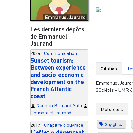
Emmanuel Jaurand
Les derniers dépôts
de Emmanuel
Jaurand
2024
|
Communication
Sunset tourism:
Between experience
Citation
Te
and socio-economic
development on the
Emmanuel Jaurand
French Atlantic
SOciétés - UMR 65
coast
Quentin Brouard-Sala
Mots-clefs
Emmanuel Jaurand
Gay global
2019
|
Chapitre d'ouvrage
L'effet « dégenrant