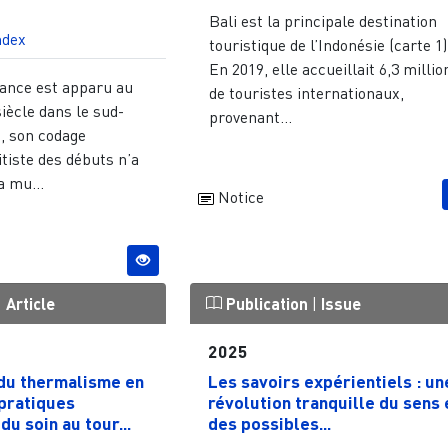
Bali est la principale destination
ndex
touristique de l’Indonésie (carte 1)
En 2019, elle accueillait 6,3 millio
rance est apparu au
de touristes internationaux,
iècle dans le sud-
provenant...
), son codage
tiste des débuts n’a
 mu...
Notice
|
Article
Publication
|
Issue
2025
du thermalisme en
Les savoirs expérientiels : un
 pratiques
révolution tranquille du sens 
u soin au tour...
des possibles...