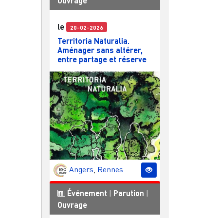
Ouvrage
le
20-02-2026
Territoria Naturalia.
Aménager sans altérer,
entre partage et réserve
Angers
,
Rennes
Événement
|
Parution
|
Ouvrage