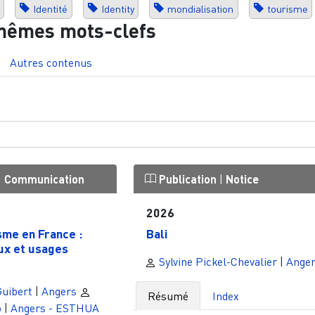
Identité
Identity
mondialisation
tourisme
mêmes mots-clefs
Autres contenus
|
Communication
Publication
|
Notice
2026
sme en France :
Bali
ux et usages
Sylvine Pickel-Chevalier
|
Ange
Guibert
|
Angers
Résumé
Index
o
|
Angers - ESTHUA