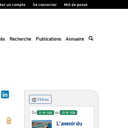
éer un compte
Se connecter
Mot de passe
tés
Recherche
Publications
Annuaire
sky
Mastodon
LinkedIn
Filtres
Du
au
21-09-2026
23-09-2026
L'avenir du