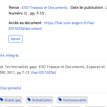
Revue :
ESO Travaux et Documents
;
Date de publication :
Numéro
32
;
pp.
7-13
;
Accès au document :
https://hal.univ-angers.fr/hal-
03110254/document
BibteX
xte intégral
. Territorialités gays. ESO Travaux et Documents, Espaces et
90, 2011, pp.7-13.
⟨hal-03110254⟩
Discipline(s)
Global gay
Globalization
Homosexualité