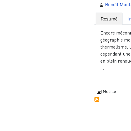
Benoît Mont
Résumé
I
Encore méconn
géographie mo
thermalisme, l
cependant une 
en plein renouv
...
Notice