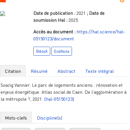
Date de publication :
2021
; Date de
soumission Hal :
2025
Accès au document :
https://hal.science/hal-
05150123/document
BibteX
EndNote
Citation
Résumé
Abstract
Texte intégral
Soazig Vannier. Le parc de logements anciens : rénovation et
enjeux énergétique. Atlas social de Caen. De l’agglomération à
la métropole ?, 2021.
⟨hal-05150123⟩
Mots-clefs
Discipline(s)