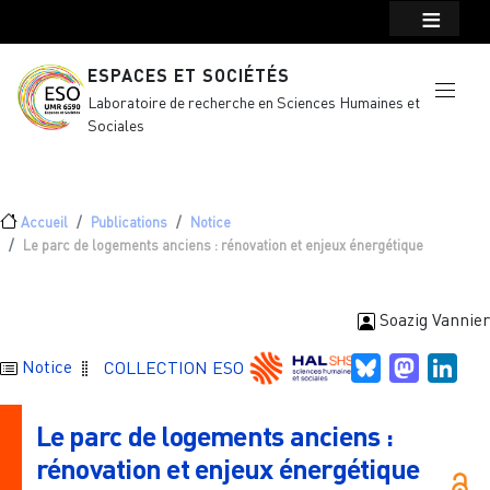
Menu top Header
Aller au contenu principal
ESPACES ET SOCIÉTÉS
Laboratoire de recherche en Sciences Humaines et
Sociales
Fil d'Ariane
Accueil
Publications
Notice
Le parc de logements anciens : rénovation et enjeux énergétique
Soazig Vannier
Bluesky
Mastodo
Link
Notice
COLLECTION ESO
Le parc de logements anciens :
rénovation et enjeux énergétique