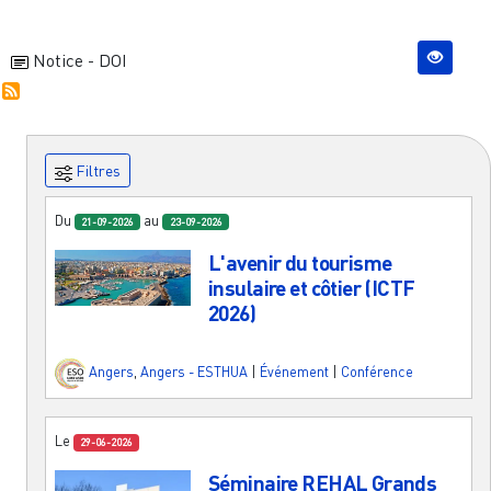
Notice - DOI
Filtres
Du
au
21-09-2026
23-09-2026
L'avenir du tourisme
insulaire et côtier (ICTF
2026)
Angers
,
Angers - ESTHUA
|
Événement
|
Conférence
Le
29-06-2026
Séminaire REHAL Grands