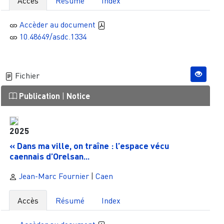
Accès
Résumé
Index
Accèder au document
10.48649/asdc.1334
Fichier
Publication
|
Notice
2025
« Dans ma ville, on traîne : l’espace vécu
caennais d’Orelsan...
Jean-Marc Fournier
|
Caen
Accès
Résumé
Index