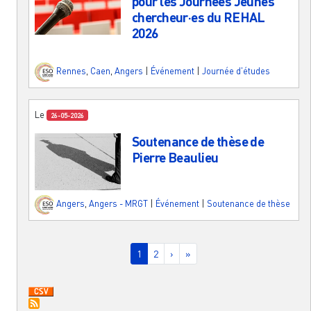
pour les Journées Jeunes
chercheur·es du REHAL
2026
Rennes
,
Caen
,
Angers
|
Événement
|
Journée d'études
Le
26-05-2026
Soutenance de thèse de
Pierre Beaulieu
Angers
,
Angers - MRGT
|
Événement
|
Soutenance de thèse
Pagination
Page courante
Page
Page suivante
Dernière page
1
2
›
»