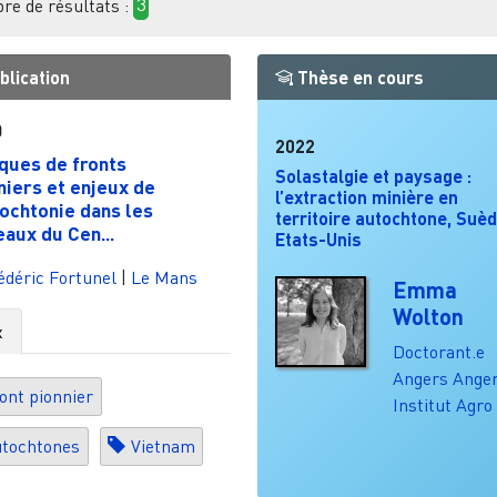
e de résultats :
3
blication
Thèse en cours
0
2022
ques de fronts
Solastalgie et paysage :
niers et enjeux de
l’extraction minière en
tochtonie dans les
territoire autochtone, Suèd
eaux du Cen...
Etats-Unis
déric Fortunel
|
Le Mans
Emma
Wolton
x
Doctorant.e
Angers
Anger
ont pionnier
Institut Agro
tochtones
Vietnam