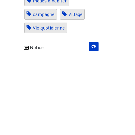
modes d'habiter
campagne
Village
Vie quotidienne
Notice