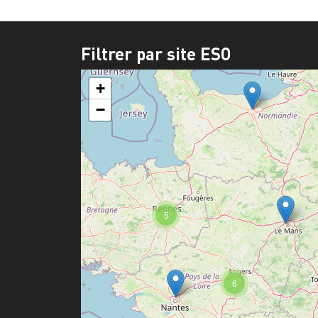
Filtrer par site ESO
+
−
5
6