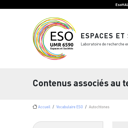
Menu top Header
Aller au contenu principal
EsoHA
ESPACES ET
Laboratoire de recherche e
Contenus associés au 
Fil d'Ariane
Accueil
Vocabulaire ESO
Autochtones