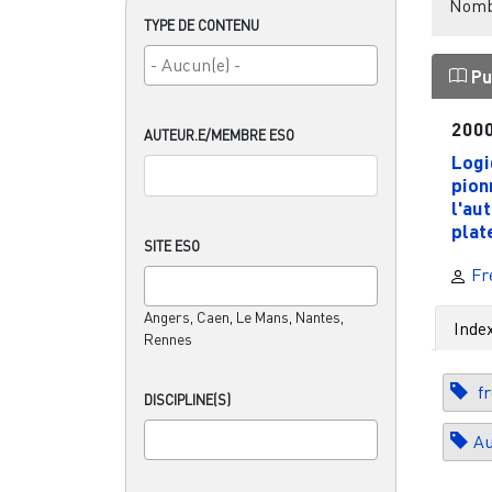
Nombr
TYPE DE CONTENU
Pu
200
AUTEUR.E/MEMBRE ESO
Logi
pion
l'au
plat
SITE ESO
Fré
Angers, Caen, Le Mans, Nantes,
Inde
Rennes
fr
DISCIPLINE(S)
Au