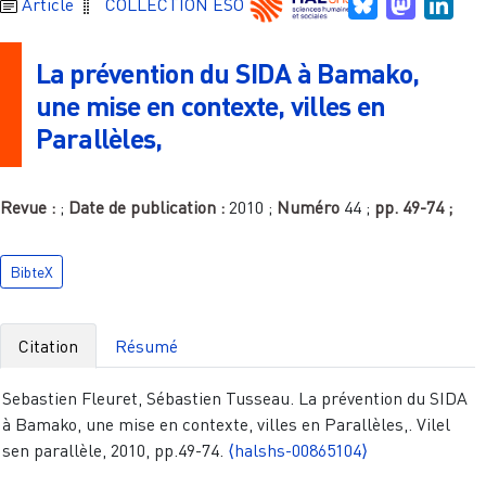
Bluesky
Mastodo
Link
Article
COLLECTION ESO
La prévention du SIDA à Bamako,
une mise en contexte, villes en
Parallèles,
Revue :
;
Date de publication :
2010
;
Numéro
44
;
pp.
49-74
;
BibteX
Citation
Résumé
Sebastien Fleuret, Sébastien Tusseau. La prévention du SIDA
à Bamako, une mise en contexte, villes en Parallèles,. Vilel
sen parallèle, 2010, pp.49-74.
⟨halshs-00865104⟩