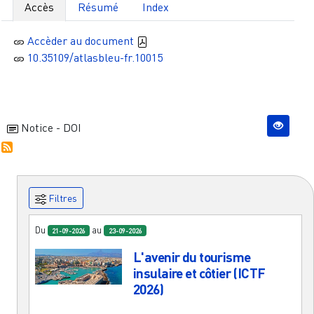
Accès
Résumé
Index
Accèder au document
10.35109/atlasbleu-fr.10015
Notice - DOI
Filtres
Du
au
21-09-2026
23-09-2026
L'avenir du tourisme
insulaire et côtier (ICTF
2026)