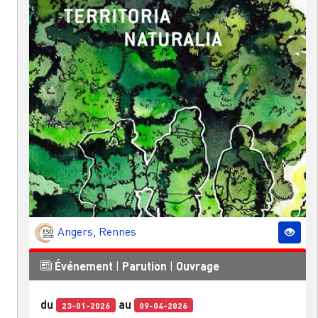
Angers
,
Rennes
Événement
|
Parution
|
Ouvrage
du
au
23-01-2026
09-04-2026