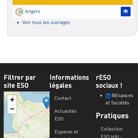
Angers
Voir tous les ouvrages
Filtrer par
Informations
rESO
site ESO
légales
sociaux !
@Espaces
Contact
+
et Sociétés
−
Actualités
Pratiques
ESO
Collection
Espaces et
ESO HAL-