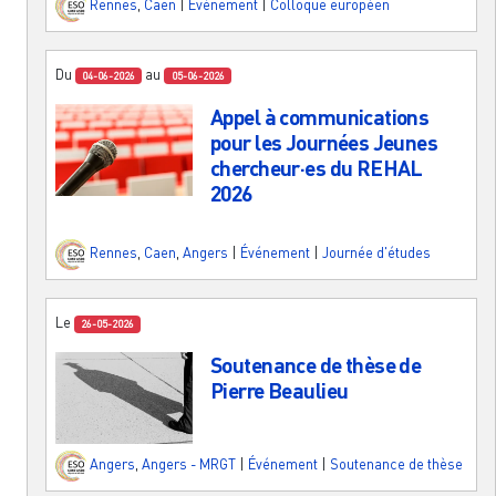
Rennes
,
Caen
|
Événement
|
Colloque européen
Du
au
04-06-2026
05-06-2026
Appel à communications
pour les Journées Jeunes
chercheur·es du REHAL
2026
Rennes
,
Caen
,
Angers
|
Événement
|
Journée d'études
Le
26-05-2026
Soutenance de thèse de
Pierre Beaulieu
Angers
,
Angers - MRGT
|
Événement
|
Soutenance de thèse