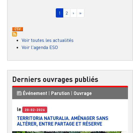
Pagination
Page courante
Page
Page suivante
Dernière page
1
2
›
»
Voir toutes les actualités
Voir l'agenda ESO
Derniers ouvrages publiés
Événement
|
Parution
|
Ouvrage
le
20-02-2026
TERRITORIA NATURALIA. AMÉNAGER SANS
ALTÉRER, ENTRE PARTAGE ET RÉSERVE