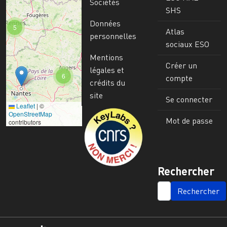
Sociétés
SHS
Données
5
Atlas
personnelles
sociaux ESO
Mentions
Créer un
légales et
6
compte
crédits du
site
Se connecter
Leaflet
|
©
Image
OpenStreetMap
Mot de passe
contributors
Rechercher
SEARCH