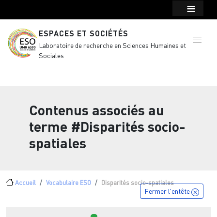
Menu top Header
Aller au contenu principal
ESPACES ET SOCIÉTÉS
Laboratoire de recherche en Sciences Humaines et
Sociales
Contenus associés au
terme
#Disparités socio-
spatiales
Fil d'Ariane
Accueil
Vocabulaire ESO
Disparités socio-spatiales
Fermer l'entête