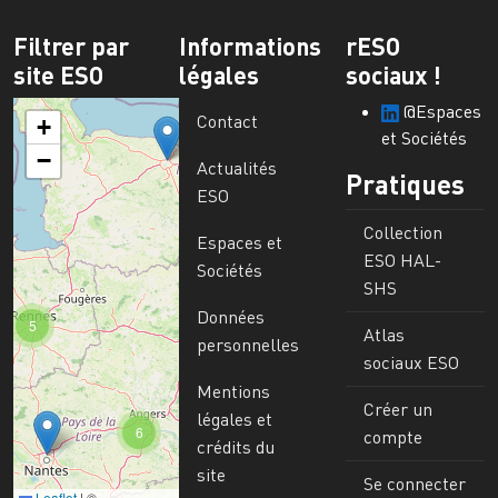
Filtrer par
Informations
rESO
site ESO
légales
sociaux !
@Espaces
Contact
+
et Sociétés
−
Actualités
Pratiques
ESO
Collection
Espaces et
ESO HAL-
Sociétés
SHS
Données
5
Atlas
personnelles
sociaux ESO
Mentions
Créer un
légales et
6
compte
crédits du
site
Se connecter
Leaflet
|
©