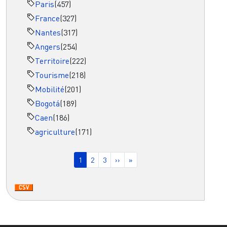
Paris
(457)
France
(327)
Nantes
(317)
Angers
(254)
Territoire
(222)
Tourisme
(218)
Mobilité
(201)
Bogotá
(189)
Caen
(186)
agriculture
(171)
Pagination
Page courante
Page
Page
Page suivante
Dernière page
1
2
3
››
»