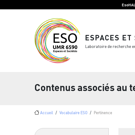
Menu top Header
Aller au contenu principal
EsoHA
ESPACES ET
Laboratoire de recherche e
Contenus associés au 
Fil d'Ariane
Accueil
Vocabulaire ESO
Pertinence