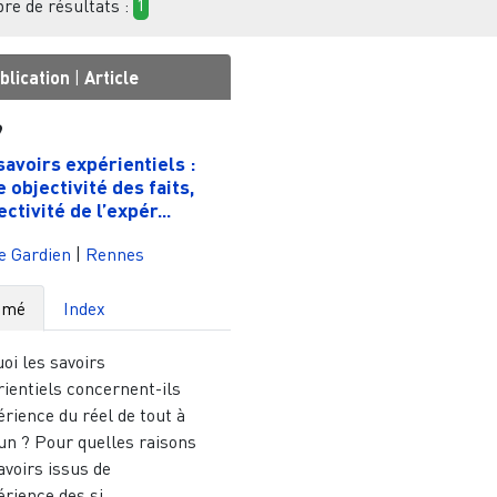
e de résultats :
1
blication
|
Article
9
savoirs expérientiels :
e objectivité des faits,
ctivité de l’expér...
e Gardien
|
Rennes
umé
Index
oi les savoirs
ientiels concernent-ils
érience du réel de tout à
un ? Pour quelles raisons
avoirs issus de
érience des si...