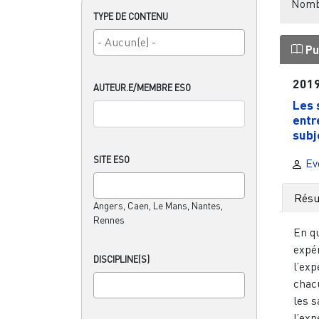
Nombr
TYPE DE CONTENU
Pu
201
AUTEUR.E/MEMBRE ESO
Les 
entr
subje
SITE ESO
Ev
Rés
Angers, Caen, Le Mans, Nantes,
Rennes
En qu
expér
DISCIPLINE(S)
l’exp
chac
les s
l’exp