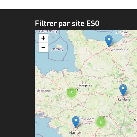
Filtrer par site ESO
+
−
5
6