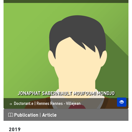
JONAPHAT SABERNIAULT MOUFOUMI MONDJO
Statut
Site ESO
Doctorant.e
|
Rennes
Rennes - Villejean
Publication
|
Article
2019