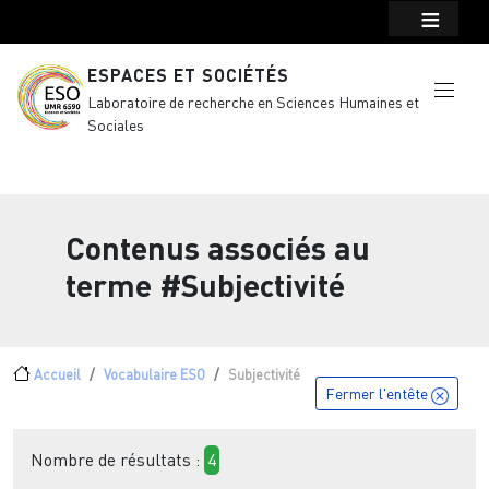
Menu top Header
Aller au contenu principal
ESPACES ET SOCIÉTÉS
Laboratoire de recherche en Sciences Humaines et
Sociales
Contenus associés au
terme
#Subjectivité
Fil d'Ariane
Accueil
Vocabulaire ESO
Subjectivité
Fermer l'entête
Nombre de résultats :
4