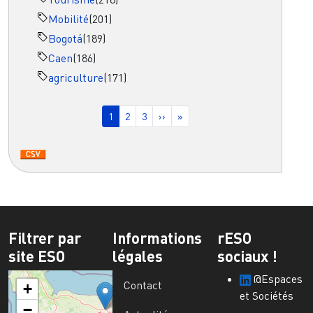
Mobilité
(201)
Bogotá
(189)
Caen
(186)
agriculture
(171)
Pagination
Page courante
Page
Page
Page suivante
Dernière page
1
2
3
››
»
Filtrer par
Informations
rESO
site ESO
légales
sociaux !
@Espaces
Contact
+
et Sociétés
−