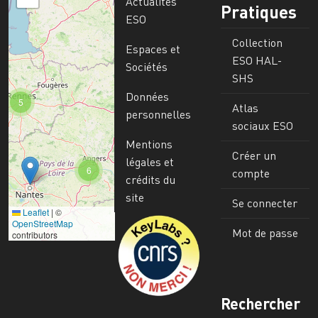
Actualités
Pratiques
ESO
Collection
Espaces et
ESO HAL-
Sociétés
SHS
Données
5
Atlas
personnelles
sociaux ESO
Mentions
Créer un
légales et
6
compte
crédits du
site
Se connecter
Leaflet
|
©
Image
OpenStreetMap
Mot de passe
contributors
Rechercher