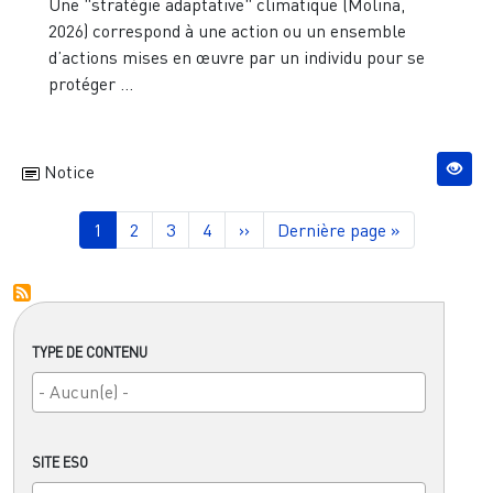
Une "stratégie adaptative" climatique (Molina,
2026) correspond à une action ou un ensemble
d’actions mises en œuvre par un individu pour se
protéger ...
Notice
Pagination
Page courante
Page
Page
Page
Page suivante
Dernière page
1
2
3
4
››
Dernière page »
TYPE DE CONTENU
SITE ESO