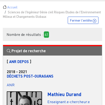
Fil d'Ariane
Accueil
Sciences de l'Ingénieur Génie civil Risques Etudes de l'Environnement
Milieux et Changements Globaux
Fermer l'entête
Nombre de résultats :
41
Projet de recherche
[
ANR DEPOS
]
2018
-
2021
DÉCHETS POST-OURAGANS
ANR
Mathieu Durand
Enseignant.e-chercheur.e