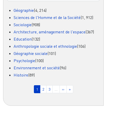
Géographie
(4, 214)
Sciences de l'Homme et de la Société
(1, 912)
Sociologie
(908)
Architecture, aménagement de l'espace
(367)
Education
(132)
Anthropologie sociale et ethnologie
(106)
Géographie sociale
(101)
Psychologie
(100)
Environnement et société
(96)
Histoire
(89)
Pagination
Page courante
Page
Page
Page suivante
Dernière page
1
2
3
…
››
»