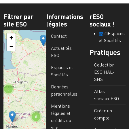
Filtrer par
Informations
rESO
site ESO
légales
sociaux !
@Espaces
Contact
+
et Sociétés
−
Actualités
Pratiques
ESO
Collection
Espaces et
ESO HAL-
Sociétés
SHS
Données
5
Atlas
personnelles
sociaux ESO
Mentions
Créer un
légales et
6
compte
crédits du
site