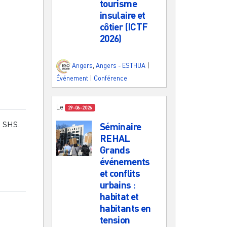
tourisme
insulaire et
côtier (ICTF
2026)
Angers
,
Angers - ESTHUA
|
Événement
|
Conférence
Le
29-06-2026
n SHS.
Séminaire
REHAL
Grands
événements
et conflits
urbains :
habitat et
habitants en
tension