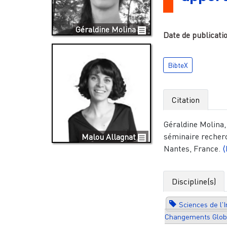
Géraldine Molina
Date de publicati
BibteX
Citation
Géraldine Molina,
séminaire recher
Malou Allagnat
Nantes, France.
⟨
Discipline(s)
Sciences de l'
Changements Glob