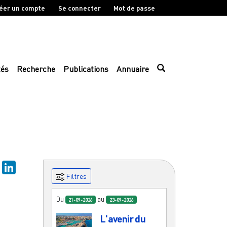
éer un compte
Se connecter
Mot de passe
tés
Recherche
Publications
Annuaire
sky
Mastodon
LinkedIn
Filtres
Du
au
21-09-2026
23-09-2026
L'avenir du