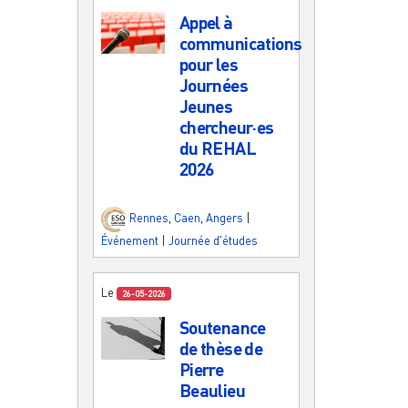
Appel à
communications
pour les
Journées
Jeunes
chercheur·es
du REHAL
2026
Rennes
,
Caen
,
Angers
|
Événement
|
Journée d'études
Le
26-05-2026
Soutenance
de thèse de
Pierre
Beaulieu