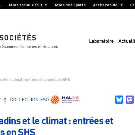
L
Atlas sociaux ESO
Atlas des Sports
Accès rapide
Cr
 SOCIÉTÉS
Laboratoire
Actuali
n Sciences Humaines et Sociales
s et le climat : entrées et apports en SHS
Blue
n
COLLECTION ESO
adins et le climat : entrées et
s en SHS