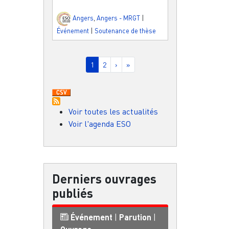
Angers
,
Angers - MRGT
|
Événement
|
Soutenance de thèse
Pagination
Page courante
Page
Page suivante
Dernière page
1
2
›
»
Voir toutes les actualités
Voir l'agenda ESO
Derniers ouvrages
publiés
Événement
|
Parution
|