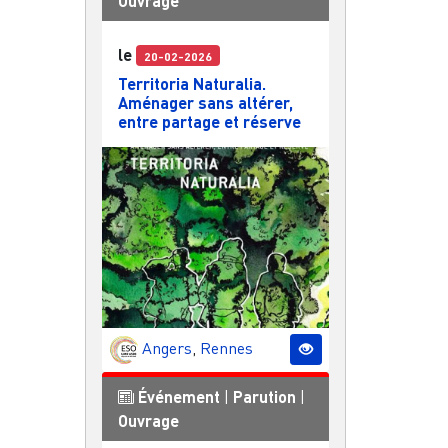
Ouvrage
le
20-02-2026
Territoria Naturalia.
Aménager sans altérer,
entre partage et réserve
Angers
,
Rennes
Événement
|
Parution
|
Ouvrage