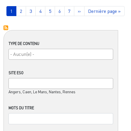
Pagination
Page courante
Page
Page
Page
Page
Page
Page
Page suivante
Dernière page
1
2
3
4
5
6
7
››
Dernière page »
TYPE DE CONTENU
SITE ESO
Angers, Caen, Le Mans, Nantes, Rennes
MOTS DU TITRE