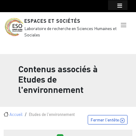
Menu top Header
Aller au contenu principal
ESPACES ET SOCIÉTÉS
Laboratoire de recherche en Sciences Humaines et
Sociales
Contenus associés à
Etudes de
l'environnement
Fil d'Ariane
Accueil
Etudes de l'environnement
Fermer l'entête