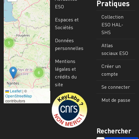
Pratiques
ESO
Collection
Espaces et
ESO HAL-
Sociétés
SHS
Données
5
Atlas
personnelles
sociaux ESO
Mentions
Créer un
légales et
6
compte
crédits du
site
Se connecter
Leaflet
|
©
Image
OpenStreetMap
Mot de passe
contributors
Rechercher