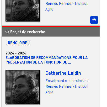
Rennes
Rennes - Institut
Agro
Projet de recherche
[
RENOLOIRE
]
2024
-
2026
ELABORATION DE RECOMMANDATIONS POUR LA
PRÉSERVATION DE LA FONCTION DE ...
Catherine Laidin
Enseignant.e-chercheur.e
Rennes
Rennes - Institut
Agro