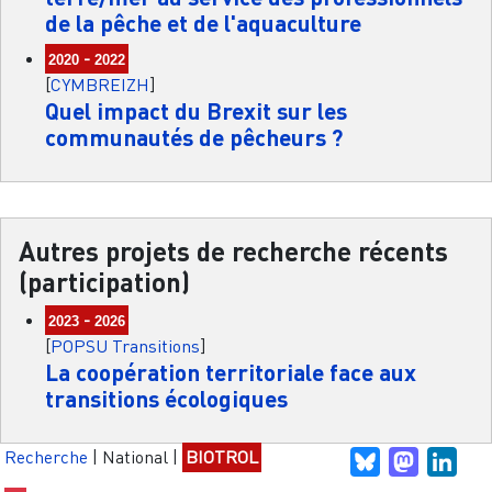
de la pêche et de l'aquaculture
-
2020
2022
[
CYMBREIZH
]
Quel impact du Brexit sur les
communautés de pêcheurs ?
Autres projets de recherche récents
(participation)
-
2023
2026
[
POPSU Transitions
]
La coopération territoriale face aux
transitions écologiques
Recherche
|
National
|
BIOTROL
Bluesky
Mastodo
Link