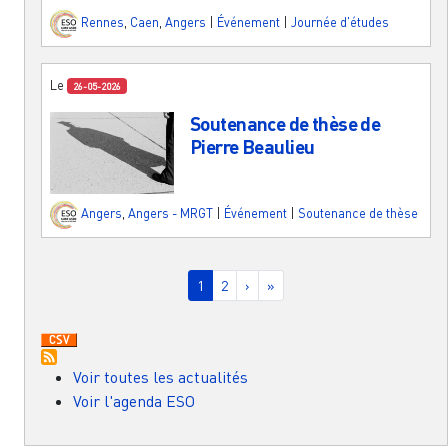
Rennes
,
Caen
,
Angers
|
Événement
|
Journée d'études
Le
26-05-2026
Soutenance de thèse de
Pierre Beaulieu
Angers
,
Angers - MRGT
|
Événement
|
Soutenance de thèse
Pagination
Page courante
Page
Page suivante
Dernière page
1
2
›
»
Voir toutes les actualités
Voir l'agenda ESO