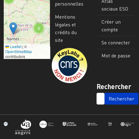
Atlas
personnelles
sociaux ESO
Mentions
Créer un
légales et
6
compte
crédits du
site
Se connecter
Leaflet
|
©
Image
OpenStreetMap
Mot de passe
contributors
Rechercher
SEARCH