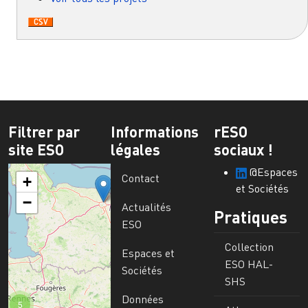
Filtrer par
Informations
rESO
site ESO
légales
sociaux !
@Espaces
Contact
+
et Sociétés
−
Actualités
Pratiques
ESO
Collection
Espaces et
ESO HAL-
Sociétés
SHS
Données
5