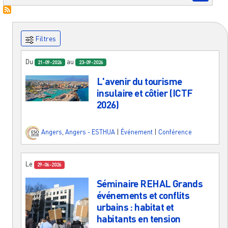
Filtres
Du
au
21-09-2026
23-09-2026
L'avenir du tourisme
insulaire et côtier (ICTF
2026)
Angers
,
Angers - ESTHUA
|
Événement
|
Conférence
Le
29-06-2026
Séminaire REHAL Grands
événements et conflits
urbains : habitat et
habitants en tension