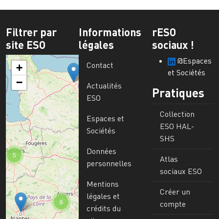
Filtrer par
Informations
rESO
site ESO
légales
sociaux !
@Espaces
Contact
+
et Sociétés
−
Actualités
Pratiques
ESO
Collection
Espaces et
ESO HAL-
Sociétés
SHS
Données
5
Atlas
personnelles
sociaux ESO
Mentions
Créer un
légales et
6
compte
crédits du