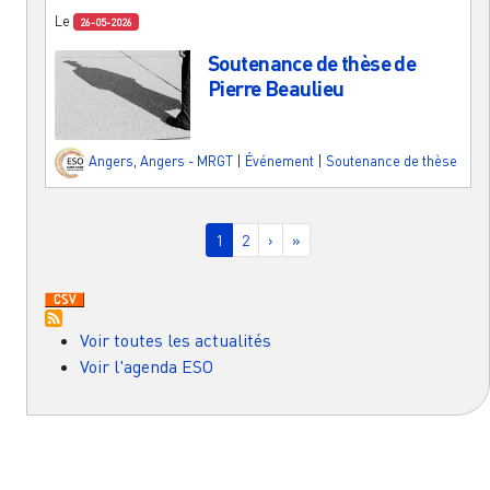
Le
26-05-2026
Soutenance de thèse de
Pierre Beaulieu
Angers
,
Angers - MRGT
|
Événement
|
Soutenance de thèse
Pagination
Page courante
Page
Page suivante
Dernière page
1
2
›
»
Voir toutes les actualités
Voir l'agenda ESO