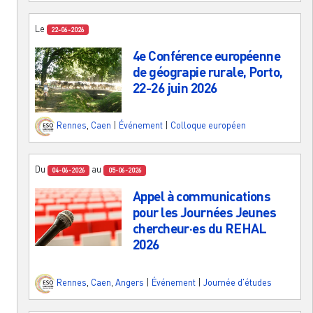
Le
22-06-2026
4e Conférence européenne
de géograpie rurale, Porto,
22-26 juin 2026
Rennes
,
Caen
|
Événement
|
Colloque européen
Du
au
04-06-2026
05-06-2026
Appel à communications
pour les Journées Jeunes
chercheur·es du REHAL
2026
Rennes
,
Caen
,
Angers
|
Événement
|
Journée d'études