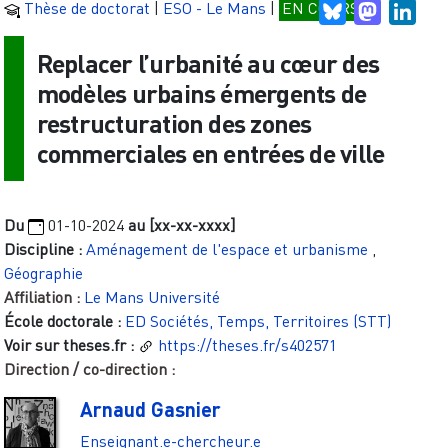
Thèse de doctorat
|
ESO - Le Mans
|
EN COURS
Bluesky
Mastodo
Link
Replacer l’urbanité au cœur des
modèles urbains émergents de
restructuration des zones
commerciales en entrées de ville
Du
01-10-2024
au [xx-xx-xxxx]
Discipline :
Aménagement de l'espace et urbanisme
,
Géographie
Affiliation :
Le Mans Université
École doctorale :
ED Sociétés, Temps, Territoires (STT)
Voir sur theses.fr :
https://theses.fr/s402571
Direction / co-direction :
Arnaud Gasnier
Enseignant.e-chercheur.e