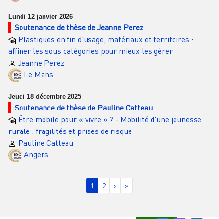
Lundi 12 janvier 2026
Soutenance de thèse de Jeanne Perez
Plastiques en fin d'usage, matériaux et territoires :
affiner les sous catégories pour mieux les gérer
Jeanne Perez
Le Mans
Jeudi 18 décembre 2025
Soutenance de thèse de Pauline Catteau
Être mobile pour « vivre » ? - Mobilité d'une jeunesse
rurale : fragilités et prises de risque
Pauline Catteau
Angers
Pagination
Page courante
Page
Page suivante
Dernière page
1
2
›
»