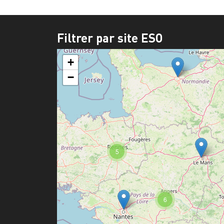
Filtrer par site ESO
+
−
5
6