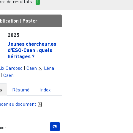
e de résultats :
1
blication
|
Poster
2025
Jeunes chercheur.es
d'ESO-Caen : quels
héritages ?
ix Cardoso
|
Caen
Léna
|
Caen
s
Résumé
Index
èder au document
ier