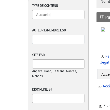
Nombr
TYPE DE CONTENU
Pu
AUTEUR.E/MEMBRE ESO
SITE ESO
Fél
Jégat
Angers, Caen, Le Mans, Nantes,
Accè
Rennes
Acc
DISCIPLINE(S)
Fich