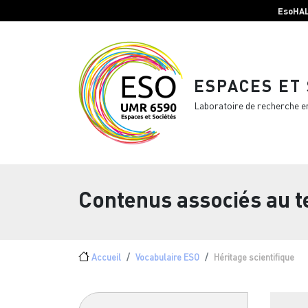
Menu top Header
Aller au contenu principal
EsoHA
ESPACES ET
Laboratoire de recherche e
Contenus associés au 
Fil d'Ariane
Accueil
Vocabulaire ESO
Héritage scientifique