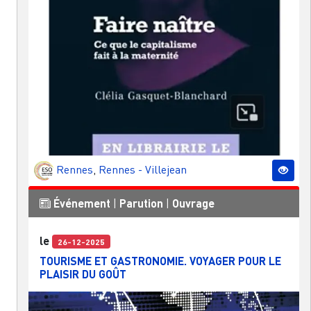
Rennes
,
Rennes - Villejean
Événement
|
Parution
|
Ouvrage
le
26-12-2025
TOURISME ET GASTRONOMIE. VOYAGER POUR LE
PLAISIR DU GOÛT