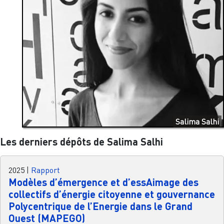
Salima Salhi
Les derniers dépôts de Salima Salhi
2025
|
Rapport
Modèles d’émergence et d’essAimage des
collectifs d’énergie citoyenne et gouvernance
Polycentrique de l’Energie dans le Grand
Ouest (MAPEGO)