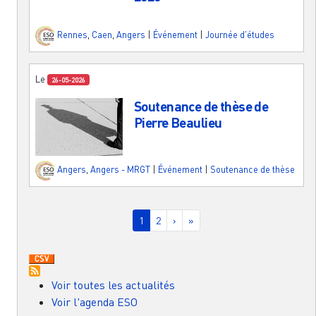
Rennes
,
Caen
,
Angers
|
Événement
|
Journée d'études
Le
26-05-2026
Soutenance de thèse de
Pierre Beaulieu
Angers
,
Angers - MRGT
|
Événement
|
Soutenance de thèse
Pagination
Page courante
Page
Page suivante
Dernière page
1
2
›
»
Voir toutes les actualités
Voir l'agenda ESO