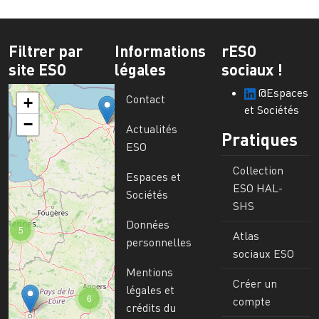
Filtrer par
Informations
rESO
site ESO
légales
sociaux !
@Espaces
Contact
+
et Sociétés
−
Actualités
Pratiques
ESO
Collection
Espaces et
ESO HAL-
Sociétés
SHS
Données
5
Atlas
personnelles
sociaux ESO
Mentions
Créer un
légales et
6
compte
crédits du