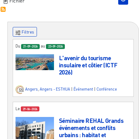
Fichier
Filtres
Du
au
21-09-2026
23-09-2026
L'avenir du tourisme
insulaire et côtier (ICTF
2026)
Angers
,
Angers - ESTHUA
|
Événement
|
Conférence
Le
29-06-2026
Séminaire REHAL Grands
événements et conflits
urbains : habitat et