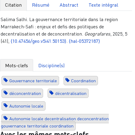
Citation
Résumé
Abstract
Texte intégral
Salima Salhi. La gouvernance territoriale dans la region
Marrakech-Safi : enjeux et defis des politiques de
decentralisation et de deconcentration.
Geografares
, 2025, 5
(41),
⟨10.47456/geo.v5i41.50153⟩
.
⟨hal-05372187⟩
Mots-clefs
Discipline(s)
Gouvernance territoriale
Coordination
déconcentration
décentralisation
Autonomie locale
Autonomie locale decentralisation deconcentration
gouvernance territoriale coordination
Avec les mêmes mots-clefs