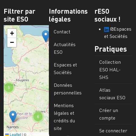
Filtrer par
Informations
rESO
site ESO
légales
sociaux !
@Espaces
Contact
+
et Sociétés
−
Actualités
Pratiques
ESO
Collection
Espaces et
ESO HAL-
Sociétés
SHS
Données
5
Atlas
personnelles
sociaux ESO
Mentions
Créer un
légales et
6
compte
crédits du
site
Se connecter
Leaflet
|
©