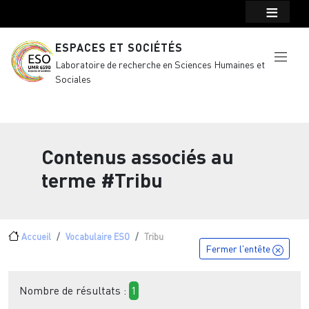
Menu top Header
Aller au contenu principal
ESPACES ET SOCIÉTÉS
Laboratoire de recherche en Sciences Humaines et
Sociales
Contenus associés au
terme
#Tribu
Fil d'Ariane
Accueil
Vocabulaire ESO
Tribu
Fermer l'entête
Nombre de résultats :
1