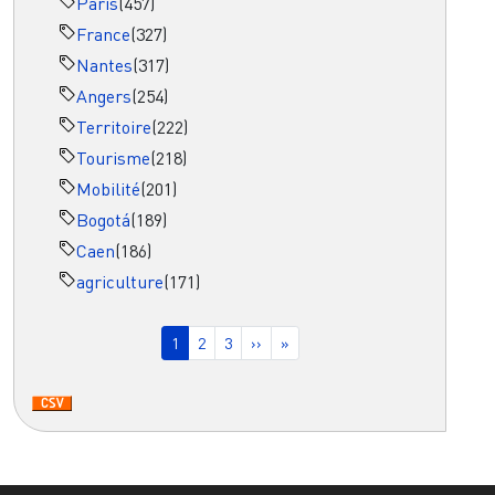
Paris
(457)
France
(327)
Nantes
(317)
Angers
(254)
Territoire
(222)
Tourisme
(218)
Mobilité
(201)
Bogotá
(189)
Caen
(186)
agriculture
(171)
Pagination
Page courante
Page
Page
Page suivante
Dernière page
1
2
3
››
»