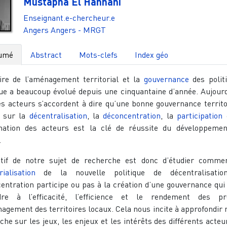
Mustapha El Hannani
Enseignant.e-chercheur.e
Angers
Angers - MRGT
umé
Abstract
Mots-clefs
Index géo
oire de l’aménagement territorial et la
gouvernance
des polit
ue a beaucoup évolué depuis une cinquantaine d’année. Aujourd
es acteurs s’accordent à dire qu’une bonne gouvernance territo
e sur la
décentralisation
, la
déconcentration
, la
participation
e
nation des acteurs est la clé de réussite du développeme
.
ctif de notre sujet de recherche est donc d’étudier comme
rialisation
de la nouvelle politique de décentralisatio
entration participe ou pas à la création d’une gouvernance qui
dre à l’efficacité, l’efficience et le rendement des pr
agement des territoires locaux. Cela nous incite à approfondir 
che sur les jeux, les enjeux et les intérêts des différents acteu