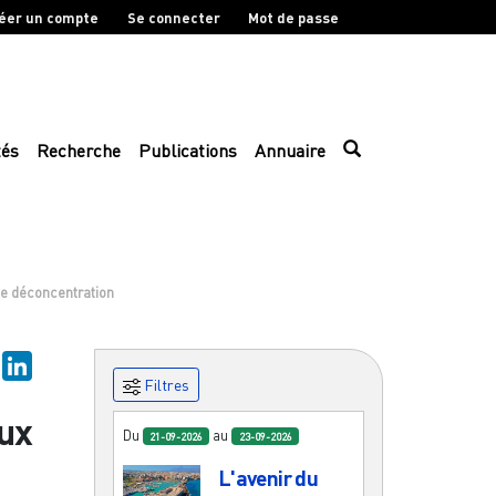
éer un compte
Se connecter
Mot de passe
tés
Recherche
Publications
Annuaire
de déconcentration
ky
Mastodon
LinkedIn
Filtres
aux
Du
au
21-09-2026
23-09-2026
L'avenir du