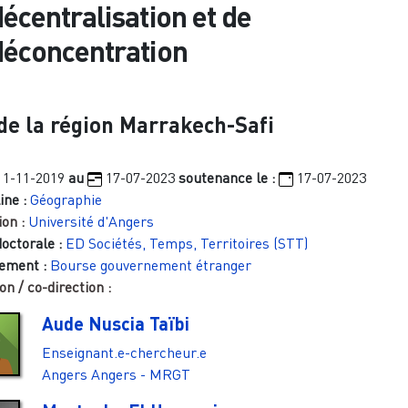
décentralisation et de
déconcentration
de la région Marrakech-Safi
11-11-2019
au
17-07-2023
soutenance le :
17-07-2023
ine :
Géographie
ion :
Université d'Angers
doctorale :
ED Sociétés, Temps, Territoires (STT)
ement :
Bourse gouvernement étranger
on / co-direction :
Aude Nuscia Taïbi
Enseignant.e-chercheur.e
Angers
Angers - MRGT