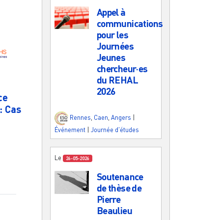
Appel à
communications
pour les
Journées
Jeunes
chercheur·es
du REHAL
2026
ce
: Cas
Rennes
,
Caen
,
Angers
|
Événement
|
Journée d'études
Le
26-05-2026
Soutenance
de thèse de
Pierre
Beaulieu