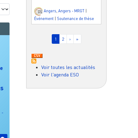
Angers
,
Angers - MRGT
|
Événement
|
Soutenance de thèse
Pagination
Page courante
Page
Page suivante
Dernière page
1
2
›
»
Voir toutes les actualités
re
Voir l'agenda ESO
is
 -