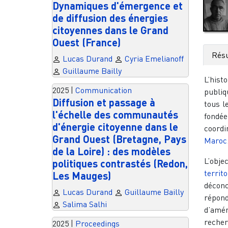
Dynamiques d'émergence et
de diffusion des énergies
citoyennes dans le Grand
Ouest (France)
Rés
Lucas Durand
Cyria Emelianoff
Guillaume Bailly
L’hist
2025
|
Communication
publiq
Diffusion et passage à
tous l
l'échelle des communautés
fondé
d'énergie citoyenne dans le
coordi
Grand Ouest (Bretagne, Pays
Maroc
de la Loire) : des modèles
L’obje
politiques contrastés (Redon,
territo
Les Mauges)
déconc
Lucas Durand
Guillaume Bailly
répon
Salima Salhi
d’amén
recher
2025
|
Proceedings