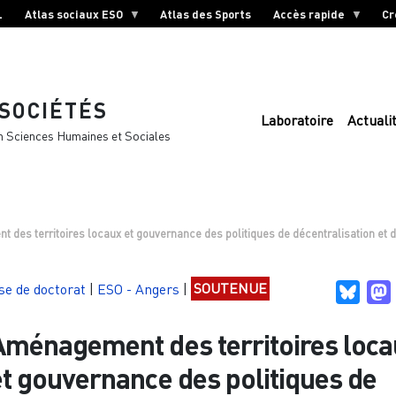
L
Atlas sociaux ESO
Atlas des Sports
Accès rapide
Cr
 SOCIÉTÉS
Laboratoire
Actuali
n Sciences Humaines et Sociales
des territoires locaux et gouvernance des politiques de décentralisation et 
se de doctorat
|
ESO - Angers
|
SOUTENUE
Blues
Aménagement des territoires loc
et gouvernance des politiques de