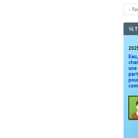
T
202
Eau,
cha
une
part
pour
com