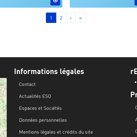
nation
Page courante
Page
Page suivante
Dernière page
1
2
›
»
Informations légales
r
Contact
P
Actualités ESO
Espaces et Sociétés
Données personnelles
Mentions légales et crédits du site