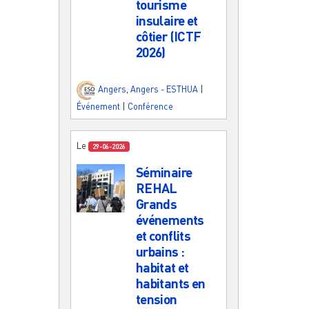
tourisme
insulaire et
côtier (ICTF
2026)
Angers
,
Angers - ESTHUA
|
Événement
|
Conférence
Le
29-06-2026
Séminaire
REHAL
Grands
événements
et conflits
urbains :
habitat et
habitants en
tension