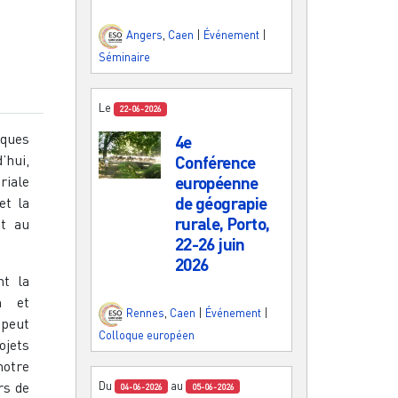
Angers
,
Caen
|
Événement
|
Séminaire
Le
22-06-2026
iques
4e
’hui,
Conférence
riale
européenne
de géograpie
t la
rurale, Porto,
nt au
22-26 juin
2026
nt la
n et
Rennes
,
Caen
|
Événement
|
 peut
Colloque européen
ojets
notre
rs de
Du
au
04-06-2026
05-06-2026