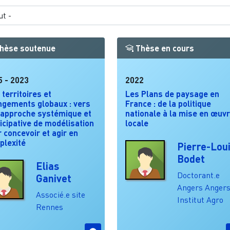
hèse soutenue
Thèse en cours
5
-
2023
2022
 territoires et
Les Plans de paysage en
ngements globaux : vers
France : de la politique
 approche systémique et
nationale à la mise en œuv
icipative de modélisation
locale
 concevoir et agir en
plexité
Pierre-Lou
Bodet
Elias
Doctorant.e
Ganivet
Angers
Angers
Associé.e site
Institut Agro
Rennes