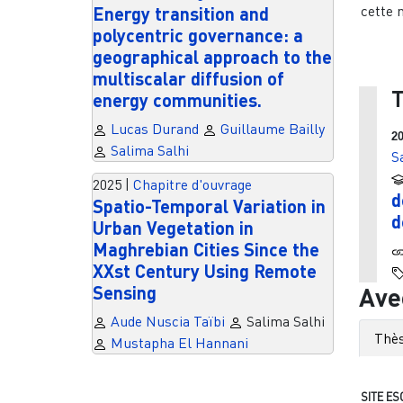
cette n
Energy transition and
polycentric governance: a
geographical approach to the
multiscalar diffusion of
T
energy communities.
Lucas Durand
Guillaume Bailly
2
Salima Salhi
S
2025
|
Chapitre d'ouvrage
d
Spatio-Temporal Variation in
d
Urban Vegetation in
Maghrebian Cities Since the
XXst Century Using Remote
Ave
Sensing
Aude Nuscia Taïbi
Salima Salhi
Thès
Mustapha El Hannani
SITE ES