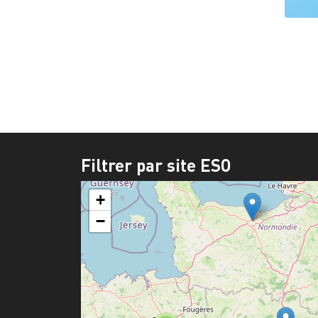
Pagi
Filtrer par site ESO
+
−