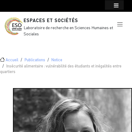
Menu top Header
Aller au contenu principal
ESPACES ET SOCIÉTÉS
Laboratoire de recherche en Sciences Humaines et
Sociales
Fil d'Ariane
Accueil
Publications
Notice
Insécurité alimentaire : vulnérabilité des étudiants et inégalités entre
quartiers