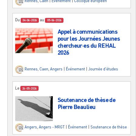
Rennes
,
Caen
|
Événement
|
Colloque européen
Du
au
04-06-2026
05-06-2026
Appel à communications
pour les Journées Jeunes
chercheur·es du REHAL
2026
Rennes
,
Caen
,
Angers
|
Événement
|
Journée d'études
Le
26-05-2026
Soutenance de thèse de
Pierre Beaulieu
Angers
,
Angers - MRGT
|
Événement
|
Soutenance de thèse