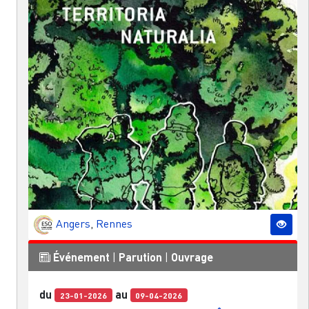
Angers
,
Rennes
Événement
|
Parution
|
Ouvrage
du
au
23-01-2026
09-04-2026