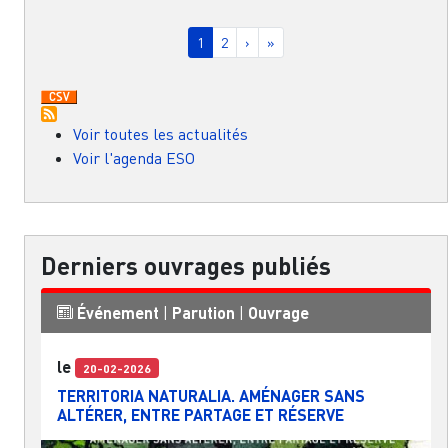
Pagination
Page courante
Page
Page suivante
Dernière page
1
2
›
»
Voir toutes les actualités
Voir l'agenda ESO
Derniers ouvrages publiés
Événement
|
Parution
|
Ouvrage
le
20-02-2026
TERRITORIA NATURALIA. AMÉNAGER SANS
ALTÉRER, ENTRE PARTAGE ET RÉSERVE