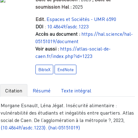
soumission Hal :
2025
Edit.
Espaces et Sociétés - UMR 6590
DOI
:
10.48649/asdc.1223
Accès au document :
https://hal.science/hal-
05151019/document
Voir aussi :
https://atlas-social-de-
caen.fr/index.php?id=1223
BibteX
EndNote
Citation
Résumé
Texte intégral
Morgane Esnault, Léna Jégat. Insécurité alimentaire :
vulnérabilité des étudiants et inégalités entre quartiers. Atlas
social de Caen. De l’agglomération à la métropole ?, 2023,
⟨10.48649/asdc.1223⟩
.
⟨hal-05151019⟩