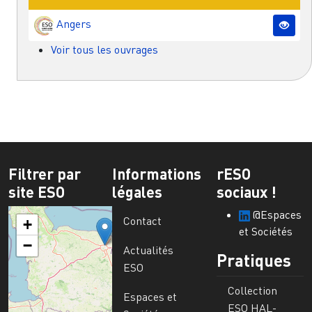
Angers
Voir tous les ouvrages
Filtrer par
Informations
rESO
site ESO
légales
sociaux !
@Espaces
Contact
+
et Sociétés
−
Actualités
Pratiques
ESO
Collection
Espaces et
ESO HAL-