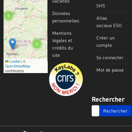
Sociétés
SHS
Données
5
Atlas
personnelles
sociaux ESO
Mentions
Créer un
légales et
6
compte
crédits du
site
Se connecter
Leaflet
|
©
Image
OpenStreetMap
Mot de passe
contributors
Rechercher
SEARCH