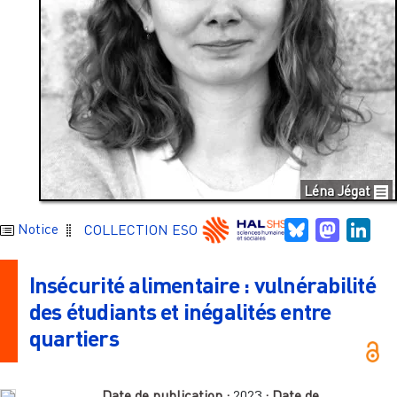
Léna Jégat
Bluesky
Mastodo
Link
Notice
COLLECTION ESO
Insécurité alimentaire : vulnérabilité
des étudiants et inégalités entre
quartiers
Date de publication :
2023
; Date de